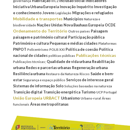
Habitação
Inclusão social
Indicadores
governança
InC2
Iniciativa Urbana Europeia
Inovação
Inquérito
Investigação
e conhecimento
Jovens
Migrações e refugiados
Legislação
Mobilidade e transportes
Municípios
Natureza e
Nações Unidas
Nova Bauhaus Europeia
OCDE
biodiversidade
Ordenamento do Território
Paisagem
Outros países
paisagem e património cultural
Participação pública
Património e cultura
Pequenas e médias cidades
Plataformas
PNPOT
Política de coesão
Política
Policentrismo
POLIS XXI
Publicações técnicas
nacional de cidades
políticas públicas
Qualidade de vida urbana
Reabilitação
Publicações técnicas;
urbana
Redes e parcerias urbanas
Regeneração urbana
Resiliência urbana
Saúde e bem-
Restauro da Natureza
Riscos
estar
Serviços de interesse geral
Segurança e espaço público
Sistemas de informação
Solo
Soluções baseadas na natureza
Transição digital
Transição energética
Turismo
UCP Portugal
União Europeia
URBACT
Urbanismo
Urbano-rural
Áreas
Áreas metropolitanas
funcionais