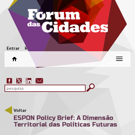
Passar para o conteúdo principal
Menu secundário
Entrar
Registar
Alterar
naveg
Formulário de pesquisa
pesquisar
Voltar
ESPON Policy Brief: A Dimensão
Territorial das Políticas Futuras