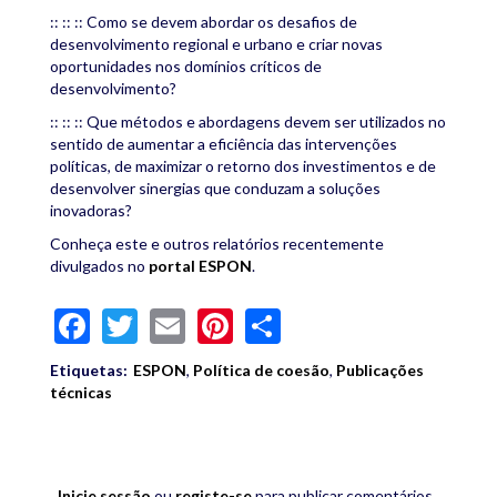
:: :: :: Como se devem abordar os desafios de
desenvolvimento regional e urbano e criar novas
oportunidades nos domínios críticos de
desenvolvimento?
:: :: :: Que métodos e abordagens devem ser utilizados no
sentido de aumentar a eficiência das intervenções
políticas, de maximizar o retorno dos investimentos e de
desenvolver sinergias que conduzam a soluções
inovadoras?
Conheça este e outros relatórios recentemente
divulgados no
portal ESPON
.
Facebook
Twitter
Email
Pinterest
Share
Etiquetas:
ESPON
,
Política de coesão
,
Publicações
técnicas
Inicie sessão
ou
registe-se
para publicar comentários