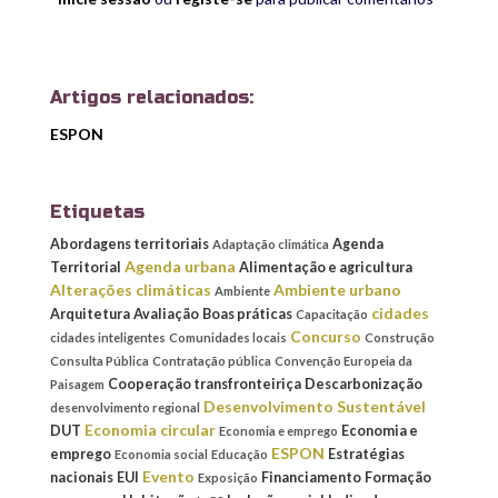
Artigos relacionados:
ESPON
Etiquetas
Abordagens territoriais
Agenda
Adaptação climática
Agenda urbana
Territorial
Alimentação e agricultura
Alterações climáticas
Ambiente urbano
Ambiente
cidades
Arquitetura
Avaliação
Boas práticas
Capacitação
Concurso
cidades inteligentes
Comunidades locais
Construção
Consulta Pública
Contratação pública
Convenção Europeia da
Cooperação transfronteiriça
Descarbonização
Paisagem
Desenvolvimento Sustentável
desenvolvimento regional
Economia circular
DUT
Economia e
Economia e emprego
ESPON
emprego
Estratégias
Economia social
Educação
Evento
nacionais
EUI
Financiamento
Formação
Exposição