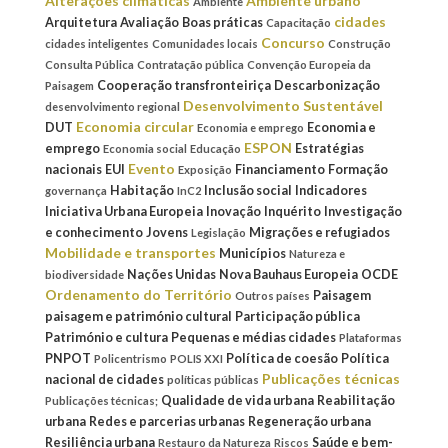
Alterações climáticas
Ambiente urbano
Ambiente
cidades
Arquitetura
Avaliação
Boas práticas
Capacitação
Concurso
cidades inteligentes
Comunidades locais
Construção
Consulta Pública
Contratação pública
Convenção Europeia da
Cooperação transfronteiriça
Descarbonização
Paisagem
Desenvolvimento Sustentável
desenvolvimento regional
Economia circular
DUT
Economia e
Economia e emprego
ESPON
emprego
Estratégias
Economia social
Educação
Evento
nacionais
EUI
Financiamento
Formação
Exposição
Habitação
Inclusão social
Indicadores
governança
InC2
Iniciativa Urbana Europeia
Inovação
Inquérito
Investigação
e conhecimento
Jovens
Migrações e refugiados
Legislação
Mobilidade e transportes
Municípios
Natureza e
Nações Unidas
Nova Bauhaus Europeia
OCDE
biodiversidade
Ordenamento do Território
Paisagem
Outros países
paisagem e património cultural
Participação pública
Património e cultura
Pequenas e médias cidades
Plataformas
PNPOT
Política de coesão
Política
Policentrismo
POLIS XXI
Publicações técnicas
nacional de cidades
políticas públicas
Qualidade de vida urbana
Reabilitação
Publicações técnicas;
urbana
Redes e parcerias urbanas
Regeneração urbana
Resiliência urbana
Saúde e bem-
Restauro da Natureza
Riscos