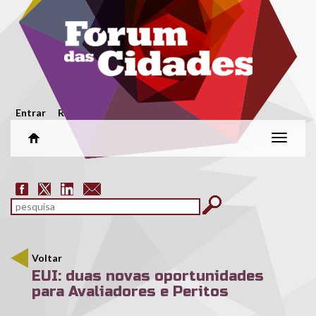
Passar para o conteúdo principal
Menu secundário
Entrar
Registar
Alterar
naveg
Formulário de pesquisa
pesquisar
Voltar
EUI: duas novas oportunidades
para Avaliadores e Peritos