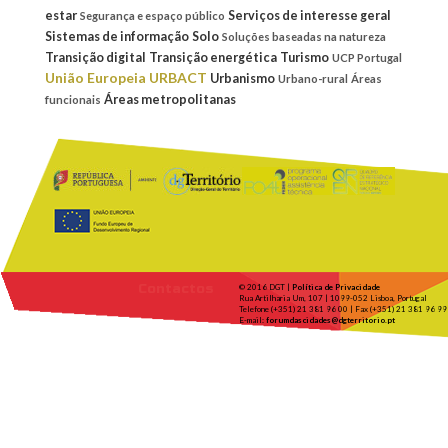
estar
Serviços de interesse geral
Segurança e espaço público
Sistemas de informação
Solo
Soluções baseadas na natureza
Transição digital
Transição energética
Turismo
UCP Portugal
União Europeia
URBACT
Urbanismo
Urbano-rural
Áreas
Áreas metropolitanas
funcionais
Contactos
© 2016 DGT |
Política de Privacidade
Rua Artilharia Um, 107 | 1099-052 Lisboa, Portugal
Telefone (+351) 21 381 96 00 | Fax (+351) 21 381 96 99
E-mail:
forumdascidades@dgterritorio.pt