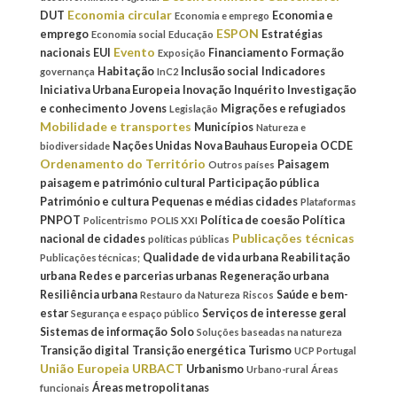
Economia circular
DUT
Economia e
Economia e emprego
ESPON
emprego
Estratégias
Economia social
Educação
Evento
nacionais
EUI
Financiamento
Formação
Exposição
Habitação
Inclusão social
Indicadores
governança
InC2
Iniciativa Urbana Europeia
Inovação
Inquérito
Investigação
e conhecimento
Jovens
Migrações e refugiados
Legislação
Mobilidade e transportes
Municípios
Natureza e
Nações Unidas
Nova Bauhaus Europeia
OCDE
biodiversidade
Ordenamento do Território
Paisagem
Outros países
paisagem e património cultural
Participação pública
Património e cultura
Pequenas e médias cidades
Plataformas
PNPOT
Política de coesão
Política
Policentrismo
POLIS XXI
Publicações técnicas
nacional de cidades
políticas públicas
Qualidade de vida urbana
Reabilitação
Publicações técnicas;
urbana
Redes e parcerias urbanas
Regeneração urbana
Resiliência urbana
Saúde e bem-
Restauro da Natureza
Riscos
estar
Serviços de interesse geral
Segurança e espaço público
Sistemas de informação
Solo
Soluções baseadas na natureza
Transição digital
Transição energética
Turismo
UCP Portugal
União Europeia
URBACT
Urbanismo
Urbano-rural
Áreas
Áreas metropolitanas
funcionais