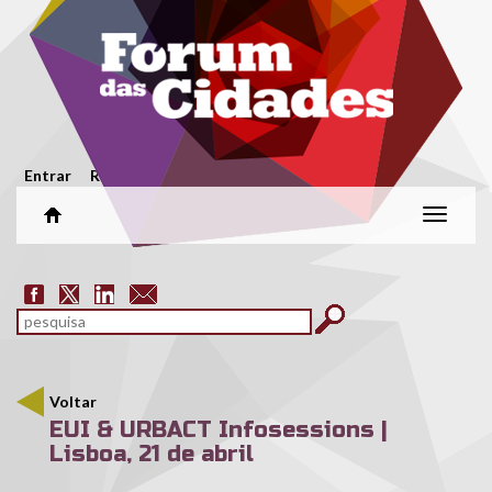
Passar para o conteúdo principal
Menu secundário
Entrar
Registar
Alterar
naveg
Formulário de pesquisa
pesquisar
Voltar
EUI & URBACT Infosessions |
Lisboa, 21 de abril