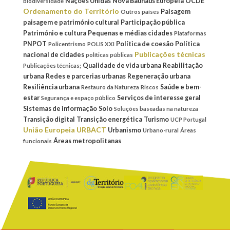
Nações Unidas
Nova Bauhaus Europeia
OCDE
biodiversidade
Ordenamento do Território
Paisagem
Outros países
paisagem e património cultural
Participação pública
Património e cultura
Pequenas e médias cidades
Plataformas
PNPOT
Política de coesão
Política
Policentrismo
POLIS XXI
Publicações técnicas
nacional de cidades
políticas públicas
Qualidade de vida urbana
Reabilitação
Publicações técnicas;
urbana
Redes e parcerias urbanas
Regeneração urbana
Resiliência urbana
Saúde e bem-
Restauro da Natureza
Riscos
estar
Serviços de interesse geral
Segurança e espaço público
Sistemas de informação
Solo
Soluções baseadas na natureza
Transição digital
Transição energética
Turismo
UCP Portugal
União Europeia
URBACT
Urbanismo
Urbano-rural
Áreas
Áreas metropolitanas
funcionais