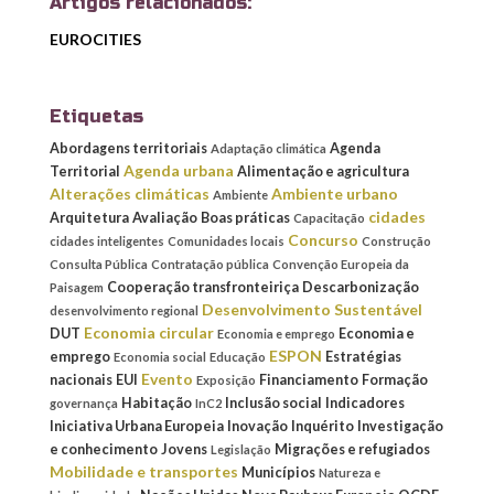
Artigos relacionados:
EUROCITIES
Etiquetas
Abordagens territoriais
Agenda
Adaptação climática
Agenda urbana
Territorial
Alimentação e agricultura
Alterações climáticas
Ambiente urbano
Ambiente
cidades
Arquitetura
Avaliação
Boas práticas
Capacitação
Concurso
cidades inteligentes
Comunidades locais
Construção
Consulta Pública
Contratação pública
Convenção Europeia da
Cooperação transfronteiriça
Descarbonização
Paisagem
Desenvolvimento Sustentável
desenvolvimento regional
Economia circular
DUT
Economia e
Economia e emprego
ESPON
emprego
Estratégias
Economia social
Educação
Evento
nacionais
EUI
Financiamento
Formação
Exposição
Habitação
Inclusão social
Indicadores
governança
InC2
Iniciativa Urbana Europeia
Inovação
Inquérito
Investigação
e conhecimento
Jovens
Migrações e refugiados
Legislação
Mobilidade e transportes
Municípios
Natureza e