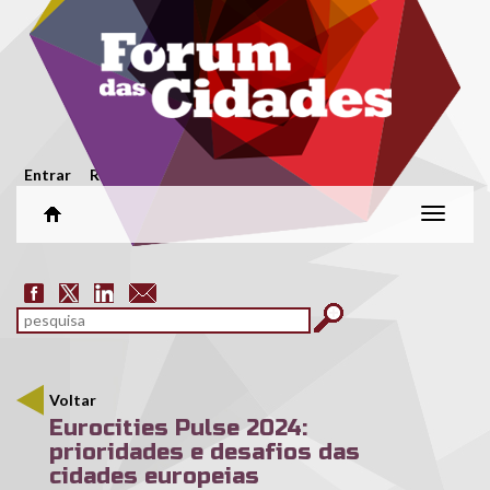
Passar para o conteúdo principal
Menu secundário
Entrar
Registar
Alterar
naveg
Formulário de pesquisa
pesquisar
Voltar
Eurocities Pulse 2024:
prioridades e desafios das
cidades europeias