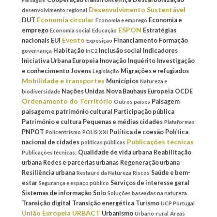
Desenvolvimento Sustentável
desenvolvimento regional
Economia circular
DUT
Economia e
Economia e emprego
ESPON
emprego
Estratégias
Economia social
Educação
Evento
nacionais
EUI
Financiamento
Formação
Exposição
Habitação
Inclusão social
Indicadores
governança
InC2
Iniciativa Urbana Europeia
Inovação
Inquérito
Investigação
e conhecimento
Jovens
Migrações e refugiados
Legislação
Mobilidade e transportes
Municípios
Natureza e
Nações Unidas
Nova Bauhaus Europeia
OCDE
biodiversidade
Ordenamento do Território
Paisagem
Outros países
paisagem e património cultural
Participação pública
Património e cultura
Pequenas e médias cidades
Plataformas
PNPOT
Política de coesão
Política
Policentrismo
POLIS XXI
Publicações técnicas
nacional de cidades
políticas públicas
Qualidade de vida urbana
Reabilitação
Publicações técnicas;
urbana
Redes e parcerias urbanas
Regeneração urbana
Resiliência urbana
Saúde e bem-
Restauro da Natureza
Riscos
estar
Serviços de interesse geral
Segurança e espaço público
Sistemas de informação
Solo
Soluções baseadas na natureza
Transição digital
Transição energética
Turismo
UCP Portugal
União Europeia
URBACT
Urbanismo
Urbano-rural
Áreas