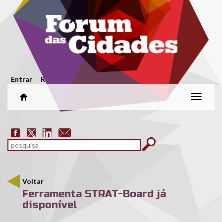
Passar para o conteúdo principal
Menu secundário
Entrar
Registar
Alterar
naveg
Formulário de pesquisa
pesquisar
Voltar
Ferramenta STRAT-Board já
disponível