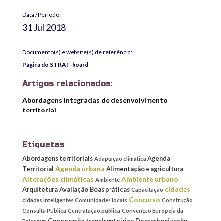
Data / Período:
31 Jul 2018
Documento(s) e website(s) de referência:
Página do STRAT-board
Artigos relacionados:
Abordagens integradas de desenvolvimento
territorial
Etiquetas
Abordagens territoriais
Agenda
Adaptação climática
Agenda urbana
Territorial
Alimentação e agricultura
Alterações climáticas
Ambiente urbano
Ambiente
cidades
Arquitetura
Avaliação
Boas práticas
Capacitação
Concurso
cidades inteligentes
Comunidades locais
Construção
Consulta Pública
Contratação pública
Convenção Europeia da
Cooperação transfronteiriça
Descarbonização
Paisagem