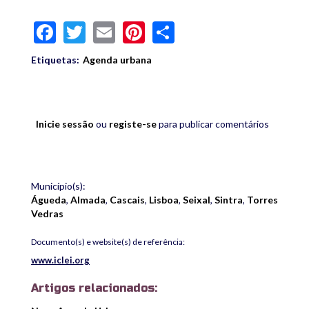
Facebook
Twitter
Email
Pinterest
Share
Etiquetas:
Agenda urbana
Inicie sessão
ou
registe-se
para publicar comentários
Município(s):
Águeda
,
Almada
,
Cascais
,
Lisboa
,
Seixal
,
Sintra
,
Torres
Vedras
Documento(s) e website(s) de referência:
www.iclei.org
Artigos relacionados: