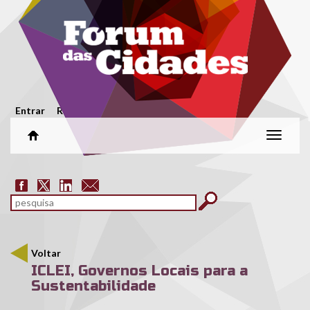
Passar para o conteúdo principal
Menu secundário
Entrar
Registar
Alterar
naveg
Formulário de pesquisa
pesquisar
Voltar
ICLEI, Governos Locais para a
Sustentabilidade