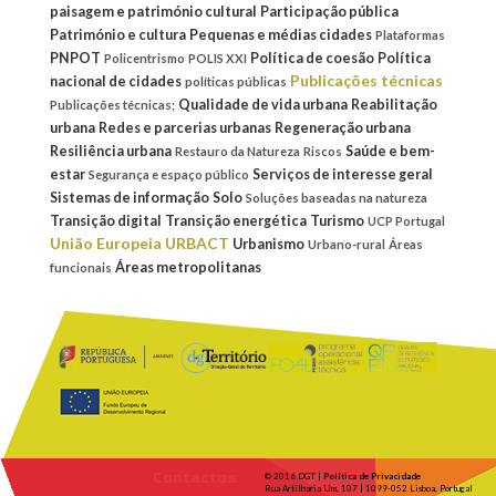
paisagem e património cultural
Participação pública
Património e cultura
Pequenas e médias cidades
Plataformas
PNPOT
Política de coesão
Política
Policentrismo
POLIS XXI
Publicações técnicas
nacional de cidades
políticas públicas
Qualidade de vida urbana
Reabilitação
Publicações técnicas;
urbana
Redes e parcerias urbanas
Regeneração urbana
Resiliência urbana
Saúde e bem-
Restauro da Natureza
Riscos
estar
Serviços de interesse geral
Segurança e espaço público
Sistemas de informação
Solo
Soluções baseadas na natureza
Transição digital
Transição energética
Turismo
UCP Portugal
União Europeia
URBACT
Urbanismo
Urbano-rural
Áreas
Áreas metropolitanas
funcionais
Contactos
© 2016 DGT |
Política de Privacidade
Rua Artilharia Um, 107 | 1099-052 Lisboa, Portugal