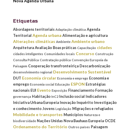
Nova Agenda Urbana
Etiquetas
Abordagens territoriais
Agenda
Adaptação climática
Agenda urbana
Territorial
Alimentação e agricultura
Alterações climáticas
Ambiente urbano
Ambiente
cidades
Arquitetura
Avaliação
Boas práticas
Capacitação
Concurso
cidades inteligentes
Comunidades locais
Construção
Consulta Pública
Contratação pública
Convenção Europeia da
Cooperação transfronteiriça
Descarbonização
Paisagem
Desenvolvimento Sustentável
desenvolvimento regional
Economia circular
DUT
Economia e
Economia e emprego
ESPON
emprego
Estratégias
Economia social
Educação
Evento
nacionais
EUI
Financiamento
Formação
Exposição
Habitação
Inclusão social
Indicadores
governança
InC2
Iniciativa Urbana Europeia
Inovação
Inquérito
Investigação
e conhecimento
Jovens
Migrações e refugiados
Legislação
Mobilidade e transportes
Municípios
Natureza e
Nações Unidas
Nova Bauhaus Europeia
OCDE
biodiversidade
Ordenamento do Território
Paisagem
Outros países