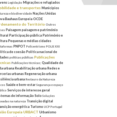
vens
Migrações e refugiados
Legislação
bilidade e transportes
Municípios
Nações Unidas
tureza e biodiversidade
va Bauhaus Europeia
OCDE
denamento do Território
Outros
Paisagem
paisagem e património
íses
ltural
Participação pública
Património e
ltura
Pequenas e médias cidades
PNPOT
ataformas
Policentrismo
POLIS XXI
lítica de coesão
Política nacional de
Publicações
dades
políticas públicas
cnicas
Qualidade de
Publicações técnicas;
da urbana
Reabilitação urbana
Redes e
rcerias urbanas
Regeneração urbana
siliência urbana
Restauro da Natureza
Saúde e bem-estar
scos
Segurança e espaço
Serviços de interesse geral
blico
stemas de informação
Solo
Soluções
Transição digital
seadas na natureza
ansição energética
Turismo
UCP Portugal
ião Europeia
URBACT
Urbanismo