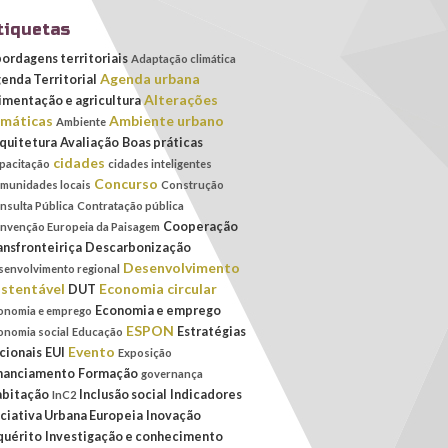
tiquetas
ordagens territoriais
Adaptação climática
Agenda urbana
enda Territorial
Alterações
imentação e agricultura
imáticas
Ambiente urbano
Ambiente
quitetura
Avaliação
Boas práticas
cidades
pacitação
cidades inteligentes
Concurso
munidades locais
Construção
nsulta Pública
Contratação pública
Cooperação
nvenção Europeia da Paisagem
ansfronteiriça
Descarbonização
Desenvolvimento
senvolvimento regional
stentável
Economia circular
DUT
Economia e emprego
onomia e emprego
ESPON
Estratégias
onomia social
Educação
Evento
cionais
EUI
Exposição
nanciamento
Formação
governança
bitação
Inclusão social
Indicadores
InC2
iciativa Urbana Europeia
Inovação
quérito
Investigação e conhecimento