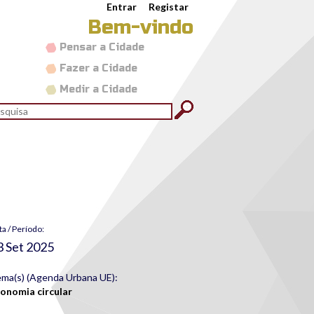
Entrar
Registar
Bem-vindo
Pensar a Cidade
Fazer a Cidade
Medir a Cidade
rmulário de pesquisa
quisar
ta / Período:
3 Set 2025
ma(s) (Agenda Urbana UE):
onomia circular