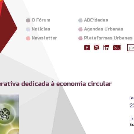
O Fórum
ABCidades
Notícias
Agendas Urbanas
Newsletter
Plataformas Urbanas
Fo
pes
erativa dedicada à economia circular
Da
2
Te
Ec