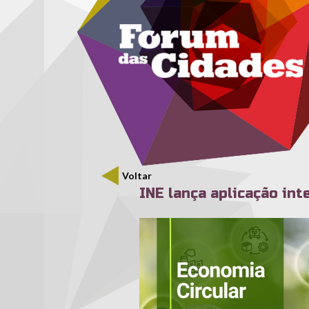
Menu secundário
Passar para o conteúdo principal
Voltar
INE lança aplicação int
ine_ec.jpg