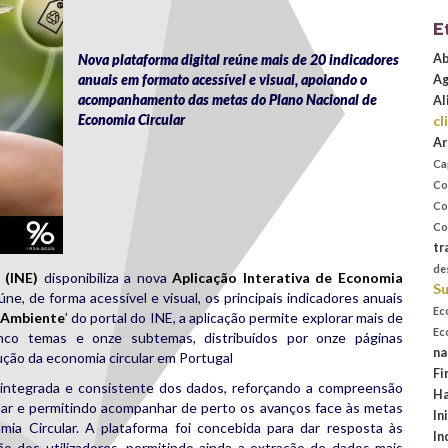
E
Nova plataforma digital reúne mais de 20 indicadores
Ab
anuais em formato acessível e visual, apoiando o
Ag
acompanhamento das metas do Plano Nacional de
Al
Economia Circular
cl
Ar
Ca
Co
Co
Co
tr
de
 (INE)
disponibiliza a nova
Aplicação Interativa de Economia
Su
úne, de forma acessível e visual, os principais indicadores anuais
Ec
Ambiente
’ do portal do INE, a aplicação permite explorar mais de
Ec
inco temas e onze subtemas, distribuídos por onze páginas
na
olução da economia circular em Portugal
Fi
a integrada e consistente dos dados, reforçando a compreensão
Ha
ular e permitindo acompanhar de perto os avanços face às metas
In
mia Circular. A plataforma foi concebida para dar resposta às
In
o dos utilizadores, permitindo ainda a extração de dados mais