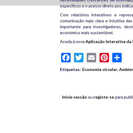
específicos e o acesso direto aos indic
Com relatórios interativos e repres
comunicação mais clara e intuitiva da
importante para investigadores, dec
económico mais sustentável.
Aceda à nova
Aplicação Interativa da
Facebook
Twitter
Email
Pinte
Sh
Etiquetas:
Economia circular
,
Ambien
Inicie sessão
ou
registe-se
para publ