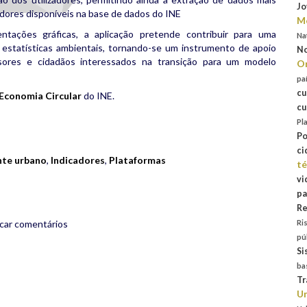
Jo
adores disponíveis na base de dados do INE
Mo
entações gráficas, a aplicação pretende contribuir para uma
Na
s estatísticas ambientais, tornando-se um instrumento de apoio
No
isores e cidadãos interessados na transição para um modelo
Or
pa
cu
 Economia Circular
do INE.
cu
rest
are
Pl
Po
ci
te urbano
,
Indicadores
,
Plataformas
té
vi
pa
Re
icar comentários
Ri
pú
Si
ba
Tr
Un