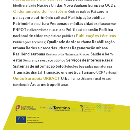
Nações Unidas
Nova Bauhaus Europeia
OCDE
biodiversidade
Ordenamento do Território
Paisagem
Outros países
paisagem e património cultural
Participação pública
Património e cultura
Pequenas e médias cidades
Plataformas
PNPOT
Política de coesão
Política
Policentrismo
POLIS XXI
Publicações técnicas
nacional de cidades
políticas públicas
Qualidade de vida urbana
Reabilitação
Publicações técnicas;
urbana
Redes e parcerias urbanas
Regeneração urbana
Resiliência urbana
Saúde e bem-
Restauro da Natureza
Riscos
estar
Serviços de interesse geral
Segurança e espaço público
Sistemas de informação
Solo
Soluções baseadas na natureza
Transição digital
Transição energética
Turismo
UCP Portugal
União Europeia
URBACT
Urbanismo
Urbano-rural
Áreas
Áreas metropolitanas
funcionais