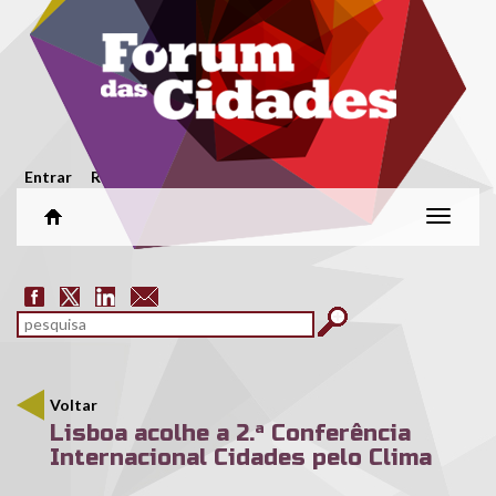
Passar para o conteúdo principal
Menu secundário
Entrar
Registar
Alterar
naveg
Formulário de pesquisa
pesquisar
Voltar
Lisboa acolhe a 2.ª Conferência
Internacional Cidades pelo Clima