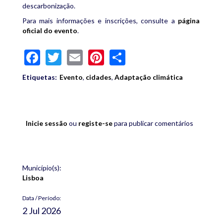
descarbonização.
Para mais informações e inscrições, consulte a
página
oficial do evento
.
Facebook
Twitter
Email
Pinterest
Share
Etiquetas:
Evento
,
cidades
,
Adaptação climática
Inicie sessão
ou
registe-se
para publicar comentários
Município(s):
Lisboa
Data / Período:
2 Jul 2026