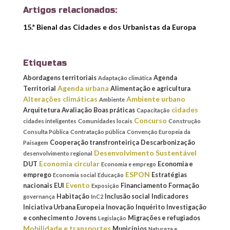
Artigos relacionados:
15.ª Bienal das Cidades e dos Urbanistas da Europa
Etiquetas
Abordagens territoriais
Agenda
Adaptação climática
Agenda urbana
Territorial
Alimentação e agricultura
Alterações climáticas
Ambiente urbano
Ambiente
cidades
Arquitetura
Avaliação
Boas práticas
Capacitação
Concurso
cidades inteligentes
Comunidades locais
Construção
Consulta Pública
Contratação pública
Convenção Europeia da
Cooperação transfronteiriça
Descarbonização
Paisagem
Desenvolvimento Sustentável
desenvolvimento regional
Economia circular
DUT
Economia e
Economia e emprego
ESPON
emprego
Estratégias
Economia social
Educação
Evento
nacionais
EUI
Financiamento
Formação
Exposição
Habitação
Inclusão social
Indicadores
governança
InC2
Iniciativa Urbana Europeia
Inovação
Inquérito
Investigação
e conhecimento
Jovens
Migrações e refugiados
Legislação
Mobilidade e transportes
Municípios
Natureza e