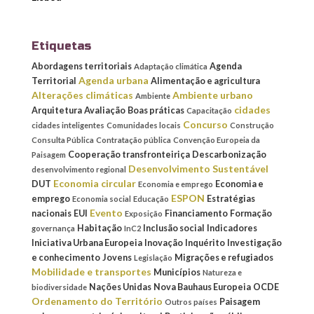
Etiquetas
Abordagens territoriais
Agenda
Adaptação climática
Agenda urbana
Territorial
Alimentação e agricultura
Alterações climáticas
Ambiente urbano
Ambiente
cidades
Arquitetura
Avaliação
Boas práticas
Capacitação
Concurso
cidades inteligentes
Comunidades locais
Construção
Consulta Pública
Contratação pública
Convenção Europeia da
Cooperação transfronteiriça
Descarbonização
Paisagem
Desenvolvimento Sustentável
desenvolvimento regional
Economia circular
DUT
Economia e
Economia e emprego
ESPON
emprego
Estratégias
Economia social
Educação
Evento
nacionais
EUI
Financiamento
Formação
Exposição
Habitação
Inclusão social
Indicadores
governança
InC2
Iniciativa Urbana Europeia
Inovação
Inquérito
Investigação
e conhecimento
Jovens
Migrações e refugiados
Legislação
Mobilidade e transportes
Municípios
Natureza e
Nações Unidas
Nova Bauhaus Europeia
OCDE
biodiversidade
Ordenamento do Território
Paisagem
Outros países