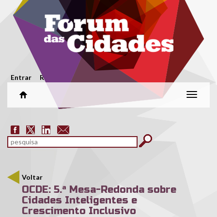
Passar para o conteúdo principal
Menu secundário
Entrar
Registar
Alterar
naveg
Formulário de pesquisa
pesquisar
Voltar
OCDE: 5.ª Mesa-Redonda sobre
Cidades Inteligentes e
Crescimento Inclusivo