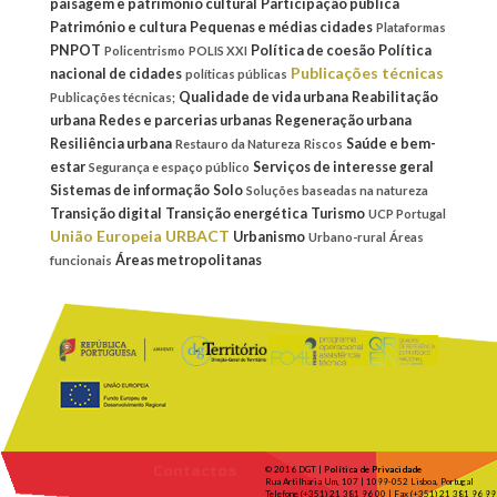
paisagem e património cultural
Participação pública
Património e cultura
Pequenas e médias cidades
Plataformas
PNPOT
Política de coesão
Política
Policentrismo
POLIS XXI
Publicações técnicas
nacional de cidades
políticas públicas
Qualidade de vida urbana
Reabilitação
Publicações técnicas;
urbana
Redes e parcerias urbanas
Regeneração urbana
Resiliência urbana
Saúde e bem-
Restauro da Natureza
Riscos
estar
Serviços de interesse geral
Segurança e espaço público
Sistemas de informação
Solo
Soluções baseadas na natureza
Transição digital
Transição energética
Turismo
UCP Portugal
União Europeia
URBACT
Urbanismo
Urbano-rural
Áreas
Áreas metropolitanas
funcionais
Contactos
© 2016 DGT |
Política de Privacidade
Rua Artilharia Um, 107 | 1099-052 Lisboa, Portugal
Telefone (+351) 21 381 96 00 | Fax (+351) 21 381 96 99