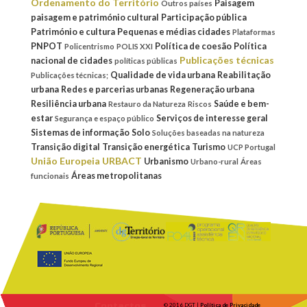
Ordenamento do Território
Paisagem
Outros países
paisagem e património cultural
Participação pública
Património e cultura
Pequenas e médias cidades
Plataformas
PNPOT
Política de coesão
Política
Policentrismo
POLIS XXI
Publicações técnicas
nacional de cidades
políticas públicas
Qualidade de vida urbana
Reabilitação
Publicações técnicas;
urbana
Redes e parcerias urbanas
Regeneração urbana
Resiliência urbana
Saúde e bem-
Restauro da Natureza
Riscos
estar
Serviços de interesse geral
Segurança e espaço público
Sistemas de informação
Solo
Soluções baseadas na natureza
Transição digital
Transição energética
Turismo
UCP Portugal
União Europeia
URBACT
Urbanismo
Urbano-rural
Áreas
Áreas metropolitanas
funcionais
Contactos
© 2016 DGT |
Política de Privacidade