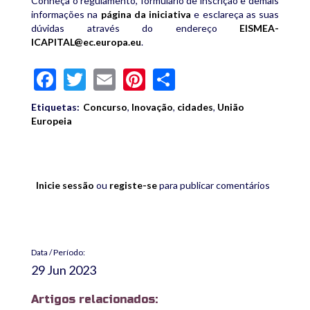
Conheça o regulamento, formulário de inscrição e demais
informações na
página da iniciativa
e esclareça as suas
dúvidas através do endereço
EISMEA-
ICAPITAL@ec.europa.eu
.
Facebook
Twitter
Email
Pinterest
Share
Etiquetas:
Concurso
,
Inovação
,
cidades
,
União
Europeia
Inicie sessão
ou
registe-se
para publicar comentários
Data / Período:
29 Jun 2023
Artigos relacionados: