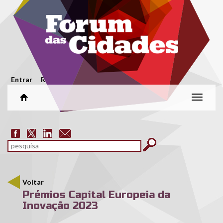
Passar para o conteúdo principal
Menu secundário
Entrar
Registar
Alterar
naveg
Formulário de pesquisa
pesquisar
Voltar
Prémios Capital Europeia da
Inovação 2023