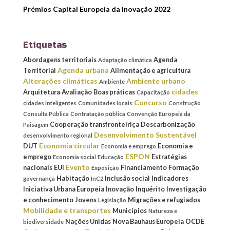
Prémios Capital Europeia da Inovação 2022
Etiquetas
Abordagens territoriais
Agenda
Adaptação climática
Agenda urbana
Territorial
Alimentação e agricultura
Alterações climáticas
Ambiente urbano
Ambiente
cidades
Arquitetura
Avaliação
Boas práticas
Capacitação
Concurso
cidades inteligentes
Comunidades locais
Construção
Consulta Pública
Contratação pública
Convenção Europeia da
Cooperação transfronteiriça
Descarbonização
Paisagem
Desenvolvimento Sustentável
desenvolvimento regional
Economia circular
DUT
Economia e
Economia e emprego
ESPON
emprego
Estratégias
Economia social
Educação
Evento
nacionais
EUI
Financiamento
Formação
Exposição
Habitação
Inclusão social
Indicadores
governança
InC2
Iniciativa Urbana Europeia
Inovação
Inquérito
Investigação
e conhecimento
Jovens
Migrações e refugiados
Legislação
Mobilidade e transportes
Municípios
Natureza e
Nações Unidas
Nova Bauhaus Europeia
OCDE
biodiversidade