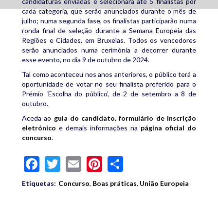
candidaturas enviadas e selecionará até 5 finalistas por
cada categoria, que serão anunciados durante o mês de
julho; numa segunda fase, os finalistas participarão numa
ronda final de seleção durante a Semana Europeia das
Regiões e Cidades, em Bruxelas. Todos os vencedores
serão anunciados numa cerimónia a decorrer durante
esse evento, no dia 9 de outubro de 2024.
Tal como aconteceu nos anos anteriores, o público terá a
oportunidade de votar no seu finalista preferido para o
Prémio ‘Escolha do público’, de 2 de setembro a 8 de
outubro.
Aceda ao
guia do candidato
,
formulário de inscrição
eletrónico
e demais informações na
página oficial do
concurso
.
Facebook
Twitter
Email
Pinterest
Share
Etiquetas:
Concurso
,
Boas práticas
,
União Europeia