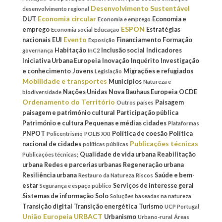
Desenvolvimento Sustentável
desenvolvimento regional
Economia circular
DUT
Economia e
Economia e emprego
ESPON
emprego
Estratégias
Economia social
Educação
Evento
nacionais
EUI
Financiamento
Formação
Exposição
Habitação
Inclusão social
Indicadores
governança
InC2
Iniciativa Urbana Europeia
Inovação
Inquérito
Investigação
e conhecimento
Jovens
Migrações e refugiados
Legislação
Mobilidade e transportes
Municípios
Natureza e
Nações Unidas
Nova Bauhaus Europeia
OCDE
biodiversidade
Ordenamento do Território
Paisagem
Outros países
paisagem e património cultural
Participação pública
Património e cultura
Pequenas e médias cidades
Plataformas
PNPOT
Política de coesão
Política
Policentrismo
POLIS XXI
Publicações técnicas
nacional de cidades
políticas públicas
Qualidade de vida urbana
Reabilitação
Publicações técnicas;
urbana
Redes e parcerias urbanas
Regeneração urbana
Resiliência urbana
Saúde e bem-
Restauro da Natureza
Riscos
estar
Serviços de interesse geral
Segurança e espaço público
Sistemas de informação
Solo
Soluções baseadas na natureza
Transição digital
Transição energética
Turismo
UCP Portugal
União Europeia
URBACT
Urbanismo
Urbano-rural
Áreas