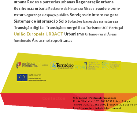
urbana
Redes e parcerias urbanas
Regeneração urbana
Resiliência urbana
Saúde e bem-
Restauro da Natureza
Riscos
estar
Serviços de interesse geral
Segurança e espaço público
Sistemas de informação
Solo
Soluções baseadas na natureza
Transição digital
Transição energética
Turismo
UCP Portugal
União Europeia
URBACT
Urbanismo
Urbano-rural
Áreas
Áreas metropolitanas
funcionais
Contactos
© 2016 DGT |
Política de Privacidade
Rua Artilharia Um, 107 | 1099-052 Lisboa, Portugal
Telefone (+351) 21 381 96 00 | Fax (+351) 21 381 96 99
E-mail:
forumdascidades@dgterritorio.pt