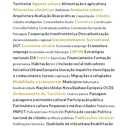
Agenda urbana
Territorial
Alimentação e agricultura
Alterações climáticas
Ambiente urbano
Ambiente
cidades
Arquitetura
Avaliação
Boas práticas
Capacitação
Concurso
cidades inteligentes
Comunidades locais
Construção
Consulta Pública
Contratação pública
Convenção Europeia da
Cooperação transfronteiriça
Descarbonização
Paisagem
Desenvolvimento Sustentável
desenvolvimento regional
Economia circular
DUT
Economia e
Economia e emprego
ESPON
emprego
Estratégias
Economia social
Educação
Evento
nacionais
EUI
Financiamento
Formação
Exposição
Habitação
Inclusão social
Indicadores
governança
InC2
Iniciativa Urbana Europeia
Inovação
Inquérito
Investigação
e conhecimento
Jovens
Migrações e refugiados
Legislação
Mobilidade e transportes
Municípios
Natureza e
Nações Unidas
Nova Bauhaus Europeia
OCDE
biodiversidade
Ordenamento do Território
Paisagem
Outros países
paisagem e património cultural
Participação pública
Património e cultura
Pequenas e médias cidades
Plataformas
PNPOT
Política de coesão
Política
Policentrismo
POLIS XXI
Publicações técnicas
nacional de cidades
políticas públicas
Qualidade de vida urbana
Reabilitação
Publicações técnicas;