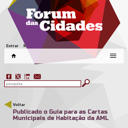
Passar para o conteúdo principal
Menu secundário
Entrar
Registar
Alterar
naveg
Formulário de pesquisa
pesquisar
Voltar
Publicado o Guia para as Cartas
Municipais de Habitação da AML