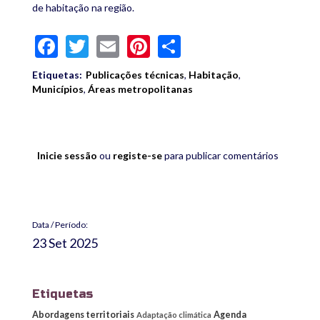
de habitação na região.
Facebook
Twitter
Email
Pinterest
Share
Etiquetas:
Publicações técnicas
,
Habitação
,
Municípios
,
Áreas metropolitanas
Inicie sessão
ou
registe-se
para publicar comentários
Data / Período:
23 Set 2025
Etiquetas
Abordagens territoriais
Agenda
Adaptação climática