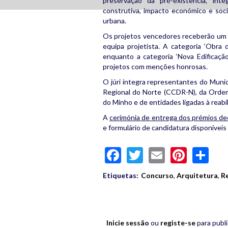
preservação da pré-existência, integ
construtiva, impacto económico e soci
urbana.
Os projetos vencedores receberão um tr
equipa projetista. A categoria ‘Obra
enquanto a categoria ‘Nova Edificação
projetos com menções honrosas.
O júri integra representantes do Mun
Regional do Norte (CCDR-N), da Ordem
do Minho e de entidades ligadas à reabi
A
cerimónia de entrega dos prémios dec
e formulário de candidatura disponíveis
Facebook
Twitter
Email
Pinte
Sh
Etiquetas:
Concurso
,
Arquitetura
,
Re
Inicie sessão
ou
registe-se
para publ