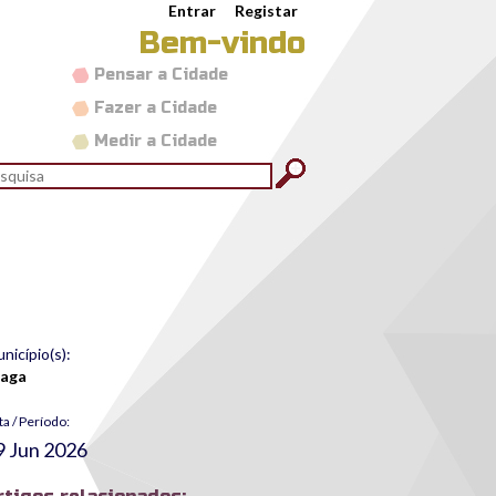
Entrar
Registar
Bem-vindo
Pensar a Cidade
Fazer a Cidade
Medir a Cidade
rmulário de pesquisa
quisar
nicípio(s):
raga
ta / Período:
9 Jun 2026