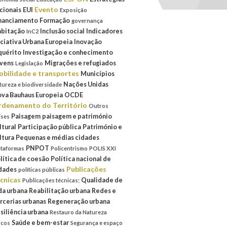
Evento
cionais
EUI
Exposição
nanciamento
Formação
governança
bitação
Inclusão social
Indicadores
InC2
iciativa Urbana Europeia
Inovação
quérito
Investigação e conhecimento
vens
Migrações e refugiados
Legislação
bilidade e transportes
Municípios
Nações Unidas
tureza e biodiversidade
va Bauhaus Europeia
OCDE
denamento do Território
Outros
Paisagem
paisagem e património
íses
ltural
Participação pública
Património e
ltura
Pequenas e médias cidades
PNPOT
ataformas
Policentrismo
POLIS XXI
lítica de coesão
Política nacional de
Publicações
dades
políticas públicas
cnicas
Qualidade de
Publicações técnicas;
da urbana
Reabilitação urbana
Redes e
rcerias urbanas
Regeneração urbana
siliência urbana
Restauro da Natureza
Saúde e bem-estar
scos
Segurança e espaço