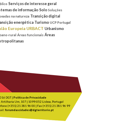
Serviços de interesse geral
blico
stemas de informação
Solo
Soluções
Transição digital
seadas na natureza
ansição energética
Turismo
UCP Portugal
ião Europeia
URBACT
Urbanismo
Áreas
bano-rural
Áreas funcionais
tropolitanas
016 DGT |
Política de Privacidade
 Artilharia Um, 107 | 1099-052 Lisboa, Portugal
efone (+351) 21 381 96 00 | Fax (+351) 21 381 96 99
ail:
forumdascidades@dgterritorio.pt