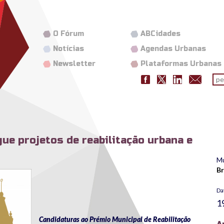
O Fórum
ABCidades
Notícias
Agendas Urbanas
Newsletter
Plataformas Urbanas
Fo
pes
ngue projetos de reabilitação urbana e
Mu
B
Da
1
Candidaturas ao Prémio Municipal de Reabilitação