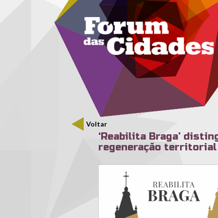
Menu secundário
Passar para o conteúdo principal
Voltar
‘Reabilita Braga’ disti
regeneração territorial
rebraga26.png