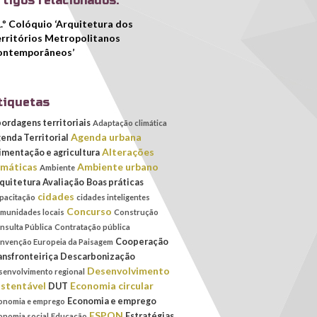
rtigos relacionados:
.º Colóquio ‘Arquitetura dos
rritórios Metropolitanos
ontemporâneos’
tiquetas
ordagens territoriais
Adaptação climática
Agenda urbana
enda Territorial
Alterações
imentação e agricultura
imáticas
Ambiente urbano
Ambiente
quitetura
Avaliação
Boas práticas
cidades
pacitação
cidades inteligentes
Concurso
munidades locais
Construção
nsulta Pública
Contratação pública
Cooperação
nvenção Europeia da Paisagem
ansfronteiriça
Descarbonização
Desenvolvimento
senvolvimento regional
stentável
Economia circular
DUT
Economia e emprego
onomia e emprego
ESPON
Estratégias
onomia social
Educação