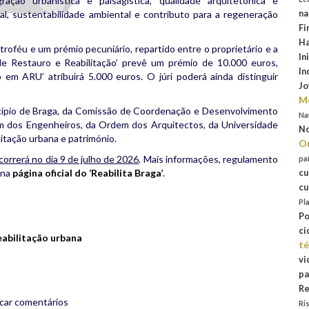
ração urbanística e paisagística, qualidade arquitetónica e
na
al, sustentabilidade ambiental e contributo para a regeneração
Fi
Ha
oféu e um prémio pecuniário, repartido entre o proprietário e a
In
 de Restauro e Reabilitação’ prevê um prémio de 10.000 euros,
In
 em ARU’ atribuirá 5.000 euros. O júri poderá ainda distinguir
Jo
Mo
icípio de Braga, da Comissão de Coordenação e Desenvolvimento
Na
 dos Engenheiros, da Ordem dos Arquitectos, da Universidade
No
litação urbana e património.
Or
orrerá no dia 9 de julho de 2026
. Mais informações, regulamento
pa
 na
página oficial do ‘Reabilita Braga’
.
cu
cu
rest
are
Pl
Po
ci
abilitação urbana
té
vi
pa
Re
icar comentários
Ri