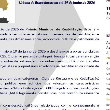
A
Urbana de Braga decorrem até 19 de junho de 2026
11
Te
C
ição de 2026 do
Prémio Municipal de Reabilitação Urbana –
tinada a reconhecer e valorizar intervenções de reabilitação e
E
nte nas dimensões social, económica, cultural e patrimonial da
Ab
Ag
e maio e 19 de junho de 2026
e destinam-se a obras concluídas
Al
025. O prémio pretende distinguir boas práticas de intervenção
cl
 do ambiente urbano e o reconhecimento público do trabalho
Ar
jetistas e proprietários envolvidos na reabilitação da cidade de
Ca
Co
izado em duas categorias: ‘Obra de Restauro e de Reabilitação’,
Co
 público e/ou edifícios que valorizem as características
Co
tentes, e ‘Nova Edificação em ARU’, dirigida a novas construções
tr
rbana (ARU) legalmente constituídas, com contributo relevante
de
Su
Ec
m consideração critérios relacionados com o conhecimento e
Ec