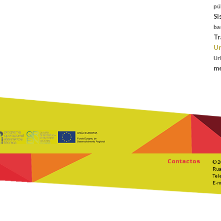
pú
Si
ba
Tr
Un
Ur
me
Contactos
© 2
Rua
Tel
E-m