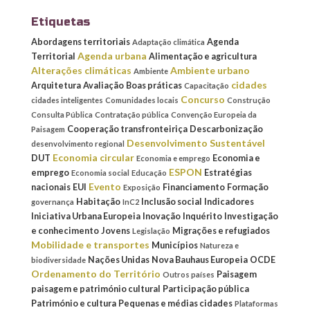
Etiquetas
Abordagens territoriais
Agenda
Adaptação climática
Agenda urbana
Territorial
Alimentação e agricultura
Alterações climáticas
Ambiente urbano
Ambiente
cidades
Arquitetura
Avaliação
Boas práticas
Capacitação
Concurso
cidades inteligentes
Comunidades locais
Construção
Consulta Pública
Contratação pública
Convenção Europeia da
Cooperação transfronteiriça
Descarbonização
Paisagem
Desenvolvimento Sustentável
desenvolvimento regional
Economia circular
DUT
Economia e
Economia e emprego
ESPON
emprego
Estratégias
Economia social
Educação
Evento
nacionais
EUI
Financiamento
Formação
Exposição
Habitação
Inclusão social
Indicadores
governança
InC2
Iniciativa Urbana Europeia
Inovação
Inquérito
Investigação
e conhecimento
Jovens
Migrações e refugiados
Legislação
Mobilidade e transportes
Municípios
Natureza e
Nações Unidas
Nova Bauhaus Europeia
OCDE
biodiversidade
Ordenamento do Território
Paisagem
Outros países
paisagem e património cultural
Participação pública
Património e cultura
Pequenas e médias cidades
Plataformas