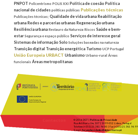
PNPOT
Política de coesão
Política
Policentrismo
POLIS XXI
Publicações técnicas
nacional de cidades
políticas públicas
Qualidade de vida urbana
Reabilitação
Publicações técnicas;
urbana
Redes e parcerias urbanas
Regeneração urbana
Resiliência urbana
Saúde e bem-
Restauro da Natureza
Riscos
estar
Serviços de interesse geral
Segurança e espaço público
Sistemas de informação
Solo
Soluções baseadas na natureza
Transição digital
Transição energética
Turismo
UCP Portugal
União Europeia
URBACT
Urbanismo
Urbano-rural
Áreas
Áreas metropolitanas
funcionais
Contactos
© 2016 DGT |
Política de Privacidade
Rua Artilharia Um, 107 | 1099-052 Lisboa, Portugal
Telefone (+351) 21 381 96 00 | Fax (+351) 21 381 96 99
E-mail:
forumdascidades@dgterritorio.pt