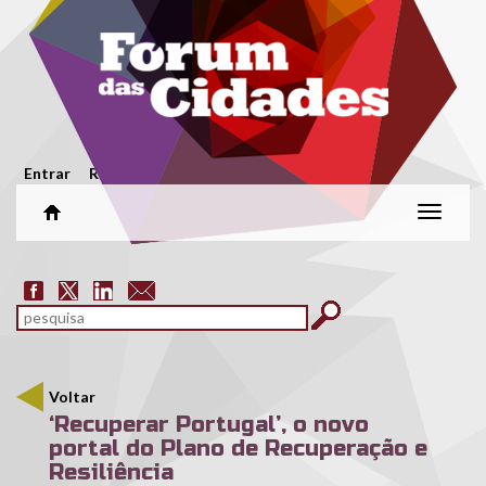
Passar para o conteúdo principal
Menu secundário
Entrar
Registar
Alterar
naveg
Formulário de pesquisa
pesquisar
Voltar
‘Recuperar Portugal’, o novo
portal do Plano de Recuperação e
Resiliência