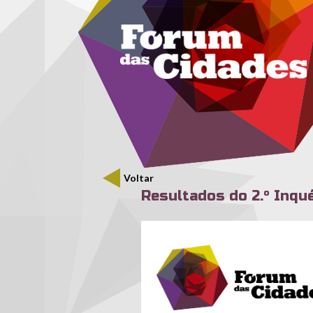
Menu secundário
Passar para o conteúdo principal
Voltar
Resultados do 2.º Inqu
logo_fc-04.jpg