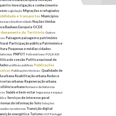
quérito
Investigação e conhecimento
vens
Migrações e refugiados
Legislação
bilidade e transportes
Municípios
Nações Unidas
tureza e biodiversidade
va Bauhaus Europeia
OCDE
denamento do Território
Outros
Paisagem
paisagem e património
íses
ltural
Participação pública
Património e
ltura
Pequenas e médias cidades
PNPOT
ataformas
Policentrismo
POLIS XXI
lítica de coesão
Política nacional de
Publicações
dades
políticas públicas
cnicas
Qualidade de
Publicações técnicas;
da urbana
Reabilitação urbana
Redes e
rcerias urbanas
Regeneração urbana
siliência urbana
Restauro da Natureza
Saúde e bem-estar
scos
Segurança e espaço
Serviços de interesse geral
blico
stemas de informação
Solo
Soluções
Transição digital
seadas na natureza
ansição energética
Turismo
UCP Portugal