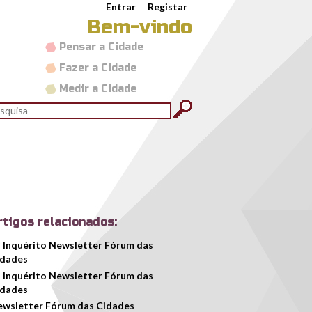
Entrar
Registar
Bem-vindo
Pensar a Cidade
Fazer a Cidade
Medir a Cidade
rmulário de pesquisa
quisar
rtigos relacionados:
º Inquérito Newsletter Fórum das
idades
º Inquérito Newsletter Fórum das
idades
wsletter Fórum das Cidades