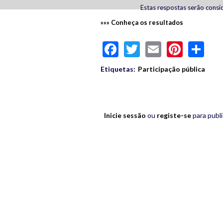
Estas respostas serão consid
»»» Conheça os resultados
Facebook
Twitter
Email
Pinte
Sh
Etiquetas:
Participação pública
Inicie sessão
ou
registe-se
para publ