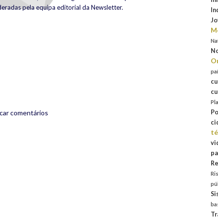
eradas pela equipa editorial da Newsletter.
In
Jo
Mo
rest
are
Na
No
Or
pa
cu
cu
Pl
Po
icar comentários
ci
té
vi
pa
Re
Ri
pú
Si
ba
Tr