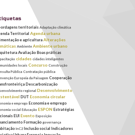
tiquetas
ordagens territoriais
Adaptação climática
Agenda urbana
enda Territorial
Alterações
imentação e agricultura
imáticas
Ambiente urbano
Ambiente
quitetura
Avaliação
Boas práticas
cidades
pacitação
cidades inteligentes
Concurso
munidades locais
Construção
nsulta Pública
Contratação pública
Cooperação
nvenção Europeia da Paisagem
ansfronteiriça
Descarbonização
Desenvolvimento
senvolvimento regional
stentável
Economia circular
DUT
Economia e emprego
onomia e emprego
ESPON
Estratégias
onomia social
Educação
Evento
cionais
EUI
Exposição
nanciamento
Formação
governança
bitação
Inclusão social
Indicadores
InC2
iciativa Urbana Europeia
Inovação