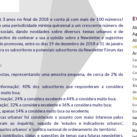
E
z 3 anos no final de 2018 e conta já com mais de 100 números!
 uma periodicidade mínima quinzenal a um crescente número de
Ab
 sociais, dando novidades sobre diversos temas urbanos e de
Ag
ctivo de conhecer a sua a opinião sobre a Newsletter e sugestões
Al
io promoveu, entre os dias 19 de dezembro de 2018 e 31 de janeiro
cl
ra os subscritores e potenciais subscritores da Newsletter Fórum das
Ar
Ca
:
Co
Co
ostas, representando uma amostra pequena, de cerca de 2% do
Co
tr
nformação',
40% dos subscritores que responderam a considera
de
a muito boa;
Su
ormação',
24% a considera excelente
e 44% a considera muito boa;
ação', 32
% a considera excelente
e 36% a considera muito boa;
Ec
', apenas 14
% a considera muito boa ou excelente
;
Ec
icas urbanas' foi considerado o assunto com maior interesse pelos
na
ram ao inquérito, seguido de 'estudos e indicadores urbanos',
Fi
untos urbanos' e 'p
olítica nacional de ordenamento do território'
.
Ha
contributos, ideias e sugestões de temas para futuras newsletters.
In