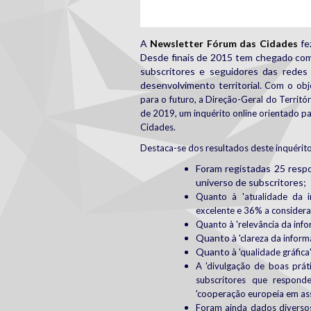
A
Newsletter Fórum das Cidades
fe
Desde finais de 2015 tem chegado com
subscritores e seguidores das redes
desenvolvimento territorial.
Com o obje
para o futuro, a
Direção-Geral do Territór
de 2019, um inquérito online orientado pa
Cidades.
Destaca-se dos resultados deste inquérito
Foram registadas 25 resp
universo de subscritores;
Quanto à
'atualidade da i
excelente e 36% a consider
Quanto à
'relevância da inf
Quanto à
'clareza da inform
Quanto à
'qualidade gráfica
A 'd
ivulgação de boas prát
subscritores que responde
'c
ooperação europeia em ass
Foram ainda dados diversos 