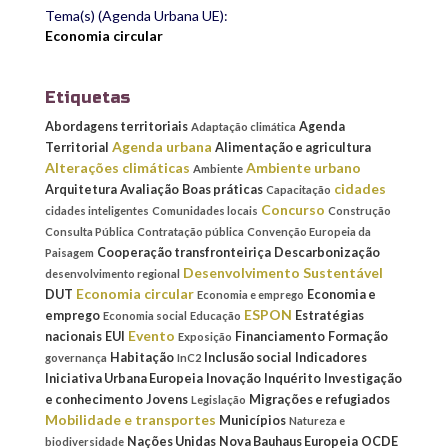
Tema(s) (Agenda Urbana UE):
Economia circular
Etiquetas
Abordagens territoriais
Agenda
Adaptação climática
Agenda urbana
Territorial
Alimentação e agricultura
Alterações climáticas
Ambiente urbano
Ambiente
cidades
Arquitetura
Avaliação
Boas práticas
Capacitação
Concurso
cidades inteligentes
Comunidades locais
Construção
Consulta Pública
Contratação pública
Convenção Europeia da
Cooperação transfronteiriça
Descarbonização
Paisagem
Desenvolvimento Sustentável
desenvolvimento regional
Economia circular
DUT
Economia e
Economia e emprego
ESPON
emprego
Estratégias
Economia social
Educação
Evento
nacionais
EUI
Financiamento
Formação
Exposição
Habitação
Inclusão social
Indicadores
governança
InC2
Iniciativa Urbana Europeia
Inovação
Inquérito
Investigação
e conhecimento
Jovens
Migrações e refugiados
Legislação
Mobilidade e transportes
Municípios
Natureza e
Nações Unidas
Nova Bauhaus Europeia
OCDE
biodiversidade