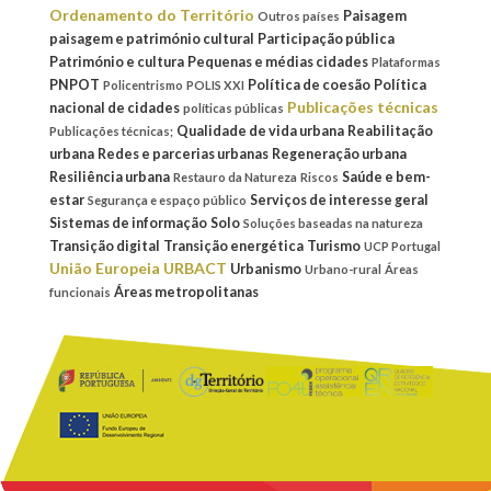
Ordenamento do Território
Paisagem
Outros países
paisagem e património cultural
Participação pública
Património e cultura
Pequenas e médias cidades
Plataformas
PNPOT
Política de coesão
Política
Policentrismo
POLIS XXI
Publicações técnicas
nacional de cidades
políticas públicas
Qualidade de vida urbana
Reabilitação
Publicações técnicas;
urbana
Redes e parcerias urbanas
Regeneração urbana
Resiliência urbana
Saúde e bem-
Restauro da Natureza
Riscos
estar
Serviços de interesse geral
Segurança e espaço público
Sistemas de informação
Solo
Soluções baseadas na natureza
Transição digital
Transição energética
Turismo
UCP Portugal
União Europeia
URBACT
Urbanismo
Urbano-rural
Áreas
Áreas metropolitanas
funcionais