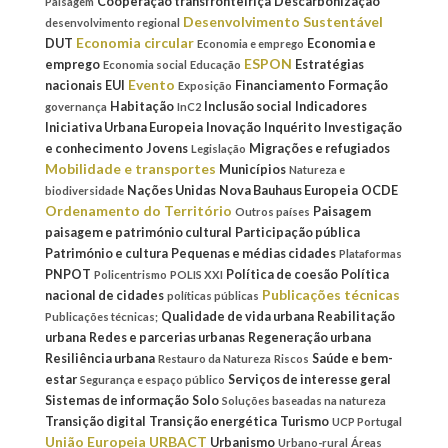
Cooperação transfronteiriça
Descarbonização
Paisagem
Desenvolvimento Sustentável
desenvolvimento regional
Economia circular
DUT
Economia e
Economia e emprego
ESPON
emprego
Estratégias
Economia social
Educação
Evento
nacionais
EUI
Financiamento
Formação
Exposição
Habitação
Inclusão social
Indicadores
governança
InC2
Iniciativa Urbana Europeia
Inovação
Inquérito
Investigação
e conhecimento
Jovens
Migrações e refugiados
Legislação
Mobilidade e transportes
Municípios
Natureza e
Nações Unidas
Nova Bauhaus Europeia
OCDE
biodiversidade
Ordenamento do Território
Paisagem
Outros países
paisagem e património cultural
Participação pública
Património e cultura
Pequenas e médias cidades
Plataformas
PNPOT
Política de coesão
Política
Policentrismo
POLIS XXI
Publicações técnicas
nacional de cidades
políticas públicas
Qualidade de vida urbana
Reabilitação
Publicações técnicas;
urbana
Redes e parcerias urbanas
Regeneração urbana
Resiliência urbana
Saúde e bem-
Restauro da Natureza
Riscos
estar
Serviços de interesse geral
Segurança e espaço público
Sistemas de informação
Solo
Soluções baseadas na natureza
Transição digital
Transição energética
Turismo
UCP Portugal
União Europeia
URBACT
Urbanismo
Urbano-rural
Áreas