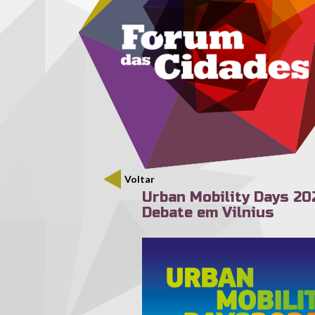
Menu secundário
Passar para o conteúdo principal
Voltar
Urban Mobility Days 20
Debate em Vilnius
umd-2025-square.png