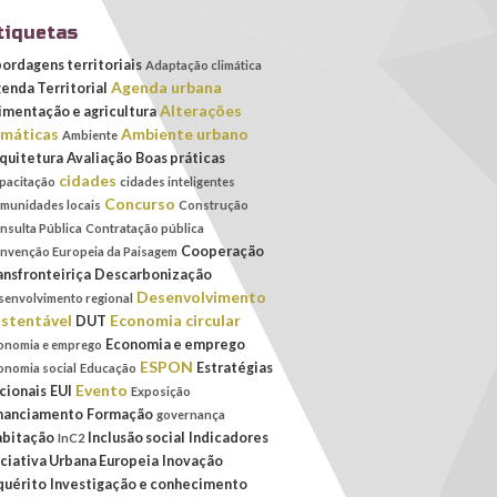
tiquetas
ordagens territoriais
Adaptação climática
Agenda urbana
enda Territorial
Alterações
imentação e agricultura
imáticas
Ambiente urbano
Ambiente
quitetura
Avaliação
Boas práticas
cidades
pacitação
cidades inteligentes
Concurso
munidades locais
Construção
nsulta Pública
Contratação pública
Cooperação
nvenção Europeia da Paisagem
ansfronteiriça
Descarbonização
Desenvolvimento
senvolvimento regional
stentável
Economia circular
DUT
Economia e emprego
onomia e emprego
ESPON
Estratégias
onomia social
Educação
Evento
cionais
EUI
Exposição
nanciamento
Formação
governança
bitação
Inclusão social
Indicadores
InC2
iciativa Urbana Europeia
Inovação
quérito
Investigação e conhecimento