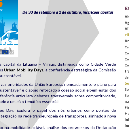
E
De 30 de setembro a 2 de outubro, inscrições abertas
Ab
Ag
Al
cl
Ar
Ca
Co
Co
 a capital da Lituânia – Vilnius, distinguida como Cidade Verde
Co
dos
Urban Mobility Days
, a conferência estratégica da Comissão
tr
sustentável.
de
Su
as prioridades da União Europeia, nomeadamente o plano para
ustentável” e o apoio reforçado à coesão social e bem-estar dos
Ec
ferência articulará debates transversais sobre competitividade,
Ec
ado a um eixo temático essencial:
na
Fi
s Day: Explora o papel dos nós urbanos como pontos de
Ha
ntegração na rede transeuropeia de transportes, alinhado à nova
In
In
o na mobilidade ciclável, análise dos progressos da Declaração