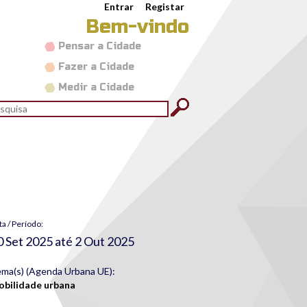
Entrar
Registar
Bem-vindo
Pensar a Cidade
Fazer a Cidade
Medir a Cidade
rmulário de pesquisa
quisar
ta / Período:
0 Set 2025
até
2 Out 2025
ma(s) (Agenda Urbana UE):
bilidade urbana