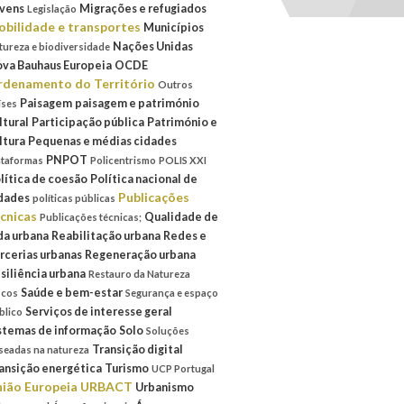
vens
Migrações e refugiados
Legislação
bilidade e transportes
Municípios
Nações Unidas
tureza e biodiversidade
va Bauhaus Europeia
OCDE
denamento do Território
Outros
Paisagem
paisagem e património
íses
ltural
Participação pública
Património e
ltura
Pequenas e médias cidades
PNPOT
ataformas
Policentrismo
POLIS XXI
lítica de coesão
Política nacional de
Publicações
dades
políticas públicas
cnicas
Qualidade de
Publicações técnicas;
da urbana
Reabilitação urbana
Redes e
rcerias urbanas
Regeneração urbana
siliência urbana
Restauro da Natureza
Saúde e bem-estar
scos
Segurança e espaço
Serviços de interesse geral
blico
stemas de informação
Solo
Soluções
Transição digital
seadas na natureza
ansição energética
Turismo
UCP Portugal
ião Europeia
URBACT
Urbanismo