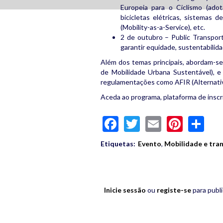
Europeia para o Ciclismo (ad
bicicletas elétricas, sistemas d
(Mobility-as-a-Service), etc.
2 de outubro – Public Transport
garantir equidade, sustentabilida
Além dos temas principais, abordam-se
de Mobilidade Urbana Sustentável), e 
regulamentações como AFIR (Alternative
Aceda ao programa, plataforma de insc
Facebook
Twitter
Email
Pinte
Sh
Etiquetas:
Evento
,
Mobilidade e tra
Inicie sessão
ou
registe-se
para publ