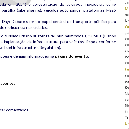
Jo
otada em 2024) e apresentação de soluções inovadoras como
Mo
e partilha (bike-sharing), veículos autónomos, plataformas MaaS
Na
No
 Day: Debate sobre o papel central do transporte público para
Or
de e eficiência nas cidades.
pa
 o turismo urbano sustentável, hub multimodais, SUMPs (Planos
cu
a implantação da infraestrutura para veículos limpos conforme
cu
 Fuel Infrastructure Regulation).
Pl
rições e demais informações na
página do evento
.
Po
ci
rest
are
té
vi
pa
nsportes
Re
Ri
pú
Si
icar comentários
ba
Tr
Un