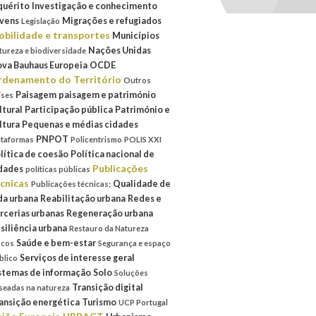
quérito
Investigação e conhecimento
vens
Migrações e refugiados
Legislação
bilidade e transportes
Municípios
Nações Unidas
tureza e biodiversidade
va Bauhaus Europeia
OCDE
denamento do Território
Outros
Paisagem
paisagem e património
íses
ltural
Participação pública
Património e
ltura
Pequenas e médias cidades
PNPOT
ataformas
Policentrismo
POLIS XXI
lítica de coesão
Política nacional de
Publicações
dades
políticas públicas
cnicas
Qualidade de
Publicações técnicas;
da urbana
Reabilitação urbana
Redes e
rcerias urbanas
Regeneração urbana
siliência urbana
Restauro da Natureza
Saúde e bem-estar
scos
Segurança e espaço
Serviços de interesse geral
blico
stemas de informação
Solo
Soluções
Transição digital
seadas na natureza
ansição energética
Turismo
UCP Portugal