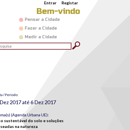
Entrar
Registar
Bem-vindo
Pensar a Cidade
Fazer a Cidade
Medir a Cidade
rmulário de pesquisa
quisar
ta / Período:
 Dez 2017
até
6 Dez 2017
ma(s) (Agenda Urbana UE):
o sustentável do solo e soluções
seadas na natureza