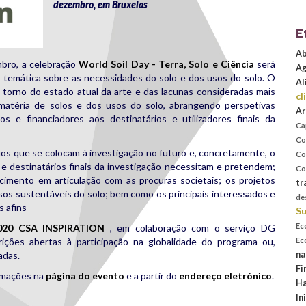
dezembro, em Bruxelas
E
Ab
mbro, a celebração
World Soil Day - Terra, Solo e Ciência
será
Ag
 temática sobre as necessidades do solo e dos usos do solo.
O
Al
 torno do estado atual da arte e das lacunas consideradas mais
cl
 matéria de solos e dos usos do solo, abrangendo perspetivas
Ar
os e financiadores aos destinatários e utilizadores finais da
Ca
Co
ios que se colocam à investigação no futuro e, concretamente, o
Co
 e destinatários finais da investigação necessitam e pretendem;
Co
cimento em articulação com as procuras societais; os projetos
tr
sos sustentáveis do solo; bem como os principais interessados e
de
s afins
Su
Ec
020 CSA INSPIRATION
, em colaboração com o serviço DG
ições abertas à participação na globalidade do programa ou,
Ec
adas.
na
Fi
ormações na
página do evento
e a partir do
endereço eletrónico
.
Ha
In