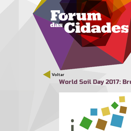
Menu secundário
Passar para o conteúdo principal
Voltar
World Soil Day 2017: B
WorldSoilDay.jpg