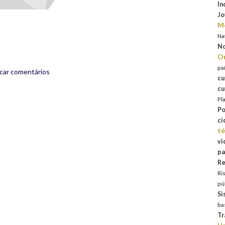
rest
are
In
Jo
Mo
Na
No
Or
pa
icar comentários
cu
cu
Pl
Po
ci
té
vi
pa
Re
Ri
pú
Si
ba
Tr