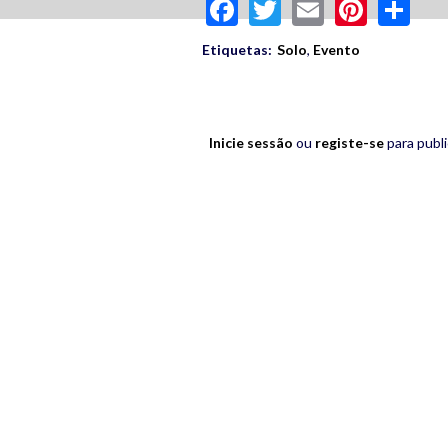
Facebook
Twitter
Email
Pinte
Sh
Etiquetas:
Solo
,
Evento
Inicie sessão
ou
registe-se
para publ