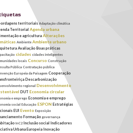
tiquetas
ordagens territoriais
Adaptação climática
Agenda urbana
enda Territorial
Alterações
imentação e agricultura
imáticas
Ambiente urbano
Ambiente
quitetura
Avaliação
Boas práticas
cidades
pacitação
cidades inteligentes
Concurso
munidades locais
Construção
nsulta Pública
Contratação pública
Cooperação
nvenção Europeia da Paisagem
ansfronteiriça
Descarbonização
Desenvolvimento
senvolvimento regional
stentável
Economia circular
DUT
Economia e emprego
onomia e emprego
ESPON
Estratégias
onomia social
Educação
Evento
cionais
EUI
Exposição
nanciamento
Formação
governança
bitação
Inclusão social
Indicadores
InC2
iciativa Urbana Europeia
Inovação