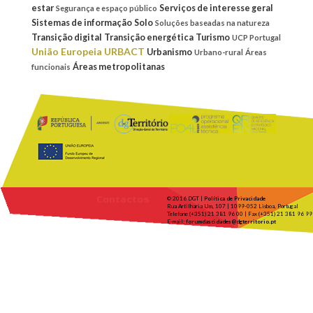
estar
Serviços de interesse geral
Segurança e espaço público
Sistemas de informação
Solo
Soluções baseadas na natureza
Transição digital
Transição energética
Turismo
UCP Portugal
União Europeia
URBACT
Urbanismo
Urbano-rural
Áreas
Áreas metropolitanas
funcionais
Contactos
© 2016 DGT |
Política de Privacidade
Rua Artilharia Um, 107 | 1099-052 Lisboa, Portugal
Telefone (+351) 21 381 96 00 | Fax (+351) 21 381 96 99
E-mail:
forumdascidades@dgterritorio.pt