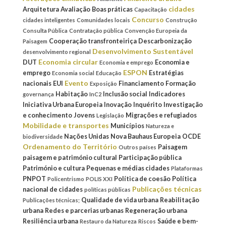
cidades
Arquitetura
Avaliação
Boas práticas
Capacitação
Concurso
cidades inteligentes
Comunidades locais
Construção
Consulta Pública
Contratação pública
Convenção Europeia da
Cooperação transfronteiriça
Descarbonização
Paisagem
Desenvolvimento Sustentável
desenvolvimento regional
Economia circular
DUT
Economia e
Economia e emprego
ESPON
emprego
Estratégias
Economia social
Educação
Evento
nacionais
EUI
Financiamento
Formação
Exposição
Habitação
Inclusão social
Indicadores
governança
InC2
Iniciativa Urbana Europeia
Inovação
Inquérito
Investigação
e conhecimento
Jovens
Migrações e refugiados
Legislação
Mobilidade e transportes
Municípios
Natureza e
Nações Unidas
Nova Bauhaus Europeia
OCDE
biodiversidade
Ordenamento do Território
Paisagem
Outros países
paisagem e património cultural
Participação pública
Património e cultura
Pequenas e médias cidades
Plataformas
PNPOT
Política de coesão
Política
Policentrismo
POLIS XXI
Publicações técnicas
nacional de cidades
políticas públicas
Qualidade de vida urbana
Reabilitação
Publicações técnicas;
urbana
Redes e parcerias urbanas
Regeneração urbana
Resiliência urbana
Saúde e bem-
Restauro da Natureza
Riscos