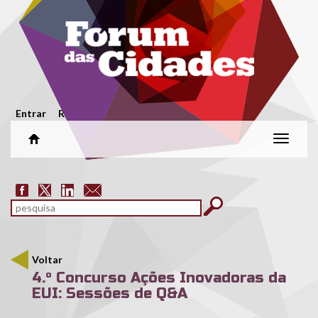
Passar para o conteúdo principal
Menu secundário
Entrar
Registar
Alterar
naveg
Formulário de pesquisa
pesquisar
Voltar
4.º Concurso Ações Inovadoras da
EUI: Sessões de Q&A