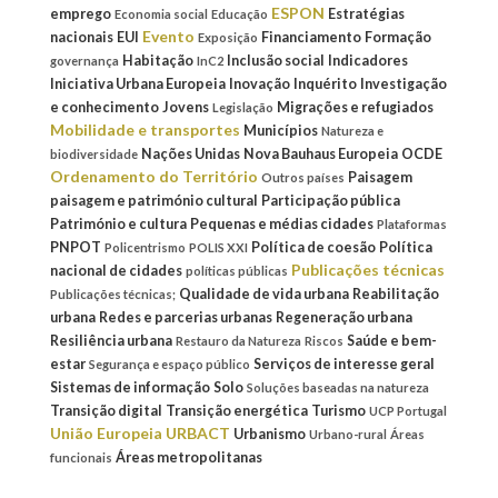
ESPON
emprego
Estratégias
Economia social
Educação
Evento
nacionais
EUI
Financiamento
Formação
Exposição
Habitação
Inclusão social
Indicadores
governança
InC2
Iniciativa Urbana Europeia
Inovação
Inquérito
Investigação
e conhecimento
Jovens
Migrações e refugiados
Legislação
Mobilidade e transportes
Municípios
Natureza e
Nações Unidas
Nova Bauhaus Europeia
OCDE
biodiversidade
Ordenamento do Território
Paisagem
Outros países
paisagem e património cultural
Participação pública
Património e cultura
Pequenas e médias cidades
Plataformas
PNPOT
Política de coesão
Política
Policentrismo
POLIS XXI
Publicações técnicas
nacional de cidades
políticas públicas
Qualidade de vida urbana
Reabilitação
Publicações técnicas;
urbana
Redes e parcerias urbanas
Regeneração urbana
Resiliência urbana
Saúde e bem-
Restauro da Natureza
Riscos
estar
Serviços de interesse geral
Segurança e espaço público
Sistemas de informação
Solo
Soluções baseadas na natureza
Transição digital
Transição energética
Turismo
UCP Portugal
União Europeia
URBACT
Urbanismo
Urbano-rural
Áreas
Áreas metropolitanas
funcionais