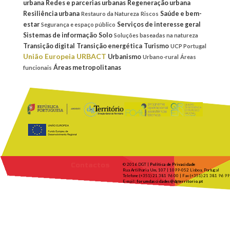
urbana
Redes e parcerias urbanas
Regeneração urbana
Resiliência urbana
Saúde e bem-
Restauro da Natureza
Riscos
estar
Serviços de interesse geral
Segurança e espaço público
Sistemas de informação
Solo
Soluções baseadas na natureza
Transição digital
Transição energética
Turismo
UCP Portugal
União Europeia
URBACT
Urbanismo
Urbano-rural
Áreas
Áreas metropolitanas
funcionais
Contactos
© 2016 DGT |
Política de Privacidade
Rua Artilharia Um, 107 | 1099-052 Lisboa, Portugal
Telefone (+351) 21 381 96 00 | Fax (+351) 21 381 96 99
E-mail:
forumdascidades@dgterritorio.pt