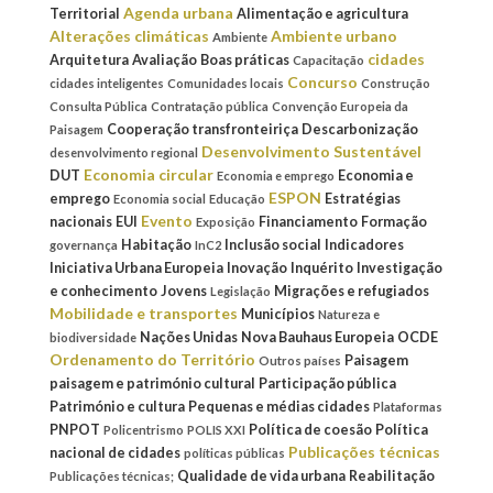
Agenda urbana
Territorial
Alimentação e agricultura
Alterações climáticas
Ambiente urbano
Ambiente
cidades
Arquitetura
Avaliação
Boas práticas
Capacitação
Concurso
cidades inteligentes
Comunidades locais
Construção
Consulta Pública
Contratação pública
Convenção Europeia da
Cooperação transfronteiriça
Descarbonização
Paisagem
Desenvolvimento Sustentável
desenvolvimento regional
Economia circular
DUT
Economia e
Economia e emprego
ESPON
emprego
Estratégias
Economia social
Educação
Evento
nacionais
EUI
Financiamento
Formação
Exposição
Habitação
Inclusão social
Indicadores
governança
InC2
Iniciativa Urbana Europeia
Inovação
Inquérito
Investigação
e conhecimento
Jovens
Migrações e refugiados
Legislação
Mobilidade e transportes
Municípios
Natureza e
Nações Unidas
Nova Bauhaus Europeia
OCDE
biodiversidade
Ordenamento do Território
Paisagem
Outros países
paisagem e património cultural
Participação pública
Património e cultura
Pequenas e médias cidades
Plataformas
PNPOT
Política de coesão
Política
Policentrismo
POLIS XXI
Publicações técnicas
nacional de cidades
políticas públicas
Qualidade de vida urbana
Reabilitação
Publicações técnicas;