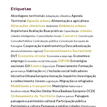
Etiquetas
Abordagens territoriais
Agenda
Adaptação climática
Agenda urbana
Territorial
Alimentação e agricultura
Alterações climáticas
Ambiente urbano
Ambiente
cidades
Arquitetura
Avaliação
Boas práticas
Capacitação
Concurso
cidades inteligentes
Comunidades locais
Construção
Consulta Pública
Contratação pública
Convenção Europeia da
Cooperação transfronteiriça
Descarbonização
Paisagem
Desenvolvimento Sustentável
desenvolvimento regional
Economia circular
DUT
Economia e
Economia e emprego
ESPON
emprego
Estratégias
Economia social
Educação
Evento
nacionais
EUI
Financiamento
Formação
Exposição
Habitação
Inclusão social
Indicadores
governança
InC2
Iniciativa Urbana Europeia
Inovação
Inquérito
Investigação
e conhecimento
Jovens
Migrações e refugiados
Legislação
Mobilidade e transportes
Municípios
Natureza e
Nações Unidas
Nova Bauhaus Europeia
OCDE
biodiversidade
Ordenamento do Território
Paisagem
Outros países
paisagem e património cultural
Participação pública
Património e cultura
Pequenas e médias cidades
Plataformas