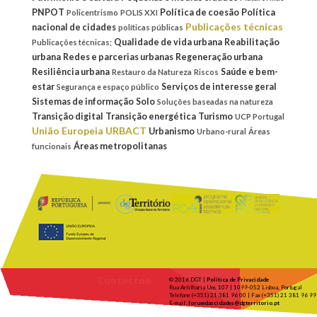
PNPOT
Política de coesão
Política
Policentrismo
POLIS XXI
Publicações técnicas
nacional de cidades
políticas públicas
Qualidade de vida urbana
Reabilitação
Publicações técnicas;
urbana
Redes e parcerias urbanas
Regeneração urbana
Resiliência urbana
Saúde e bem-
Restauro da Natureza
Riscos
estar
Serviços de interesse geral
Segurança e espaço público
Sistemas de informação
Solo
Soluções baseadas na natureza
Transição digital
Transição energética
Turismo
UCP Portugal
União Europeia
URBACT
Urbanismo
Urbano-rural
Áreas
Áreas metropolitanas
funcionais
Contactos
© 2016 DGT |
Política de Privacidade
Rua Artilharia Um, 107 | 1099-052 Lisboa, Portugal
Telefone (+351) 21 381 96 00 | Fax (+351) 21 381 96 99
E-mail:
forumdascidades@dgterritorio.pt