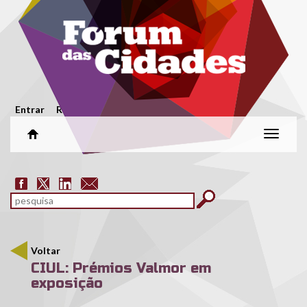
Passar para o conteúdo principal
Menu secundário
Entrar
Registar
Alterar
naveg
Formulário de pesquisa
pesquisar
Voltar
CIUL: Prémios Valmor em
exposição