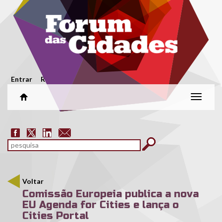
Passar para o conteúdo principal
Menu secundário
Entrar
Registar
Alterar
naveg
Formulário de pesquisa
pesquisar
Voltar
Comissão Europeia publica a nova
EU Agenda for Cities e lança o
Cities Portal