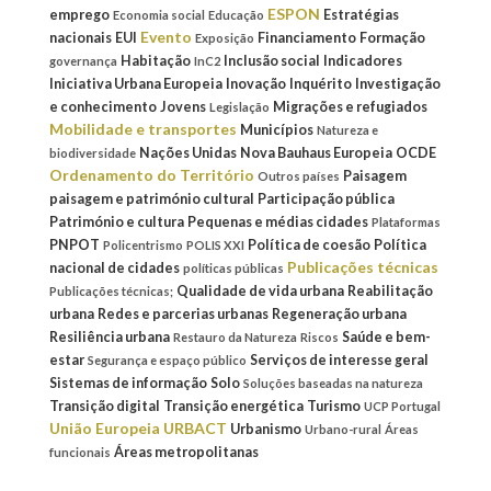
ESPON
emprego
Estratégias
Economia social
Educação
Evento
nacionais
EUI
Financiamento
Formação
Exposição
Habitação
Inclusão social
Indicadores
governança
InC2
Iniciativa Urbana Europeia
Inovação
Inquérito
Investigação
e conhecimento
Jovens
Migrações e refugiados
Legislação
Mobilidade e transportes
Municípios
Natureza e
Nações Unidas
Nova Bauhaus Europeia
OCDE
biodiversidade
Ordenamento do Território
Paisagem
Outros países
paisagem e património cultural
Participação pública
Património e cultura
Pequenas e médias cidades
Plataformas
PNPOT
Política de coesão
Política
Policentrismo
POLIS XXI
Publicações técnicas
nacional de cidades
políticas públicas
Qualidade de vida urbana
Reabilitação
Publicações técnicas;
urbana
Redes e parcerias urbanas
Regeneração urbana
Resiliência urbana
Saúde e bem-
Restauro da Natureza
Riscos
estar
Serviços de interesse geral
Segurança e espaço público
Sistemas de informação
Solo
Soluções baseadas na natureza
Transição digital
Transição energética
Turismo
UCP Portugal
União Europeia
URBACT
Urbanismo
Urbano-rural
Áreas
Áreas metropolitanas
funcionais