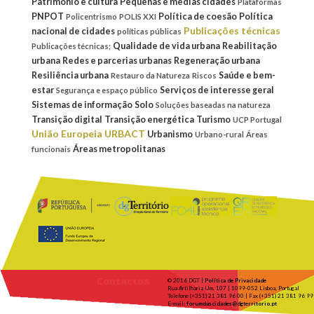
Património e cultura
Pequenas e médias cidades
Plataformas
PNPOT
Política de coesão
Política
Policentrismo
POLIS XXI
Publicações técnicas
nacional de cidades
políticas públicas
Qualidade de vida urbana
Reabilitação
Publicações técnicas;
urbana
Redes e parcerias urbanas
Regeneração urbana
Resiliência urbana
Saúde e bem-
Restauro da Natureza
Riscos
estar
Serviços de interesse geral
Segurança e espaço público
Sistemas de informação
Solo
Soluções baseadas na natureza
Transição digital
Transição energética
Turismo
UCP Portugal
União Europeia
URBACT
Urbanismo
Urbano-rural
Áreas
Áreas metropolitanas
funcionais
Contactos
© 2016 DGT |
Política de Privacidade
Rua Artilharia Um, 107 | 1099-052 Lisboa, Portugal
Telefone (+351) 21 381 96 00 | Fax (+351) 21 381 96 99
E-mail:
forumdascidades@dgterritorio.pt