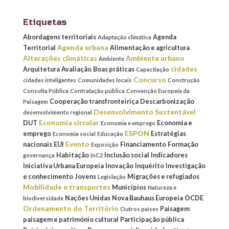
Etiquetas
Abordagens territoriais
Agenda
Adaptação climática
Agenda urbana
Territorial
Alimentação e agricultura
Alterações climáticas
Ambiente urbano
Ambiente
cidades
Arquitetura
Avaliação
Boas práticas
Capacitação
Concurso
cidades inteligentes
Comunidades locais
Construção
Consulta Pública
Contratação pública
Convenção Europeia da
Cooperação transfronteiriça
Descarbonização
Paisagem
Desenvolvimento Sustentável
desenvolvimento regional
Economia circular
DUT
Economia e
Economia e emprego
ESPON
emprego
Estratégias
Economia social
Educação
Evento
nacionais
EUI
Financiamento
Formação
Exposição
Habitação
Inclusão social
Indicadores
governança
InC2
Iniciativa Urbana Europeia
Inovação
Inquérito
Investigação
e conhecimento
Jovens
Migrações e refugiados
Legislação
Mobilidade e transportes
Municípios
Natureza e
Nações Unidas
Nova Bauhaus Europeia
OCDE
biodiversidade
Ordenamento do Território
Paisagem
Outros países
paisagem e património cultural
Participação pública