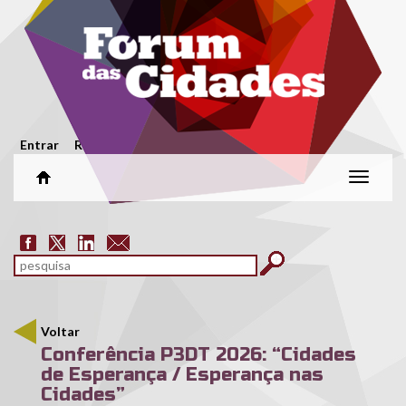
Passar para o conteúdo principal
Menu secundário
Entrar
Registar
Alterar
naveg
Formulário de pesquisa
pesquisar
Voltar
Conferência P3DT 2026: “Cidades
de Esperança / Esperança nas
Cidades”