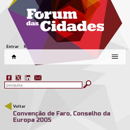
Passar para o conteúdo principal
Menu secundário
Entrar
Registar
Alterar
naveg
Formulário de pesquisa
pesquisar
Voltar
Convenção de Faro, Conselho da
Europa 2005