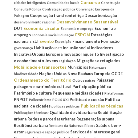
Concurso
cidades inteligentes
Comunidades locais
Construção
Consulta Pública
Contratação pública
Convenção Europeia da
Cooperação transfronteiriça
Descarbonização
Paisagem
Desenvolvimento Sustentável
desenvolvimento regional
Economia circular
DUT
Economia e
Economia e emprego
ESPON
emprego
Estratégias
Economia social
Educação
Evento
nacionais
EUI
Financiamento
Formação
Exposição
Habitação
Inclusão social
Indicadores
governança
InC2
Iniciativa Urbana Europeia
Inovação
Inquérito
Investigação
e conhecimento
Jovens
Migrações e refugiados
Legislação
Mobilidade e transportes
Municípios
Natureza e
Nações Unidas
Nova Bauhaus Europeia
OCDE
biodiversidade
Ordenamento do Território
Paisagem
Outros países
paisagem e património cultural
Participação pública
Património e cultura
Pequenas e médias cidades
Plataformas
PNPOT
Política de coesão
Política
Policentrismo
POLIS XXI
Publicações técnicas
nacional de cidades
políticas públicas
Qualidade de vida urbana
Reabilitação
Publicações técnicas;
urbana
Redes e parcerias urbanas
Regeneração urbana
Resiliência urbana
Saúde e bem-
Restauro da Natureza
Riscos
estar
Serviços de interesse geral
Segurança e espaço público