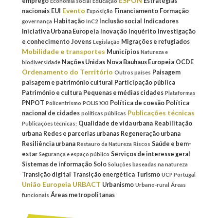
ESPON
emprego
Estratégias
Economia social
Educação
Evento
nacionais
EUI
Financiamento
Formação
Exposição
Habitação
Inclusão social
Indicadores
governança
InC2
Iniciativa Urbana Europeia
Inovação
Inquérito
Investigação
e conhecimento
Jovens
Migrações e refugiados
Legislação
Mobilidade e transportes
Municípios
Natureza e
Nações Unidas
Nova Bauhaus Europeia
OCDE
biodiversidade
Ordenamento do Território
Paisagem
Outros países
paisagem e património cultural
Participação pública
Património e cultura
Pequenas e médias cidades
Plataformas
PNPOT
Política de coesão
Política
Policentrismo
POLIS XXI
Publicações técnicas
nacional de cidades
políticas públicas
Qualidade de vida urbana
Reabilitação
Publicações técnicas;
urbana
Redes e parcerias urbanas
Regeneração urbana
Resiliência urbana
Saúde e bem-
Restauro da Natureza
Riscos
estar
Serviços de interesse geral
Segurança e espaço público
Sistemas de informação
Solo
Soluções baseadas na natureza
Transição digital
Transição energética
Turismo
UCP Portugal
União Europeia
URBACT
Urbanismo
Urbano-rural
Áreas
Áreas metropolitanas
funcionais