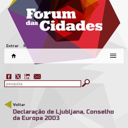
Passar para o conteúdo principal
Menu secundário
Entrar
Registar
Alterar
naveg
Formulário de pesquisa
pesquisar
Voltar
Declaração de Ljubljana, Conselho
da Europa 2003