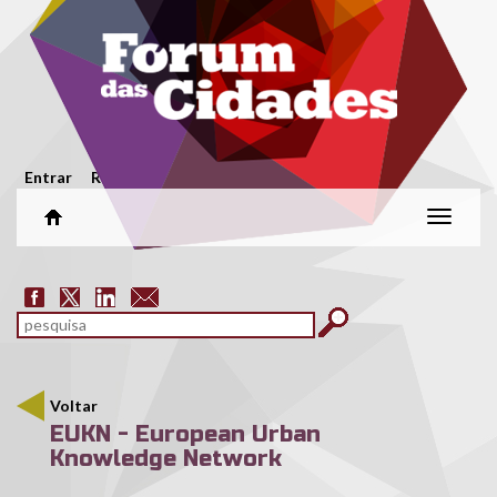
Passar para o conteúdo principal
Menu secundário
Entrar
Registar
Alterar
naveg
Formulário de pesquisa
pesquisar
Voltar
EUKN - European Urban
Knowledge Network