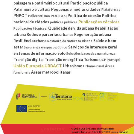
paisagem e património cultural
Participação pública
Património e cultura
Pequenas e médias cidades
Plataformas
PNPOT
Política de coesão
Política
Policentrismo
POLIS XXI
Publicações técnicas
nacional de cidades
políticas públicas
Qualidade de vida urbana
Reabilitação
Publicações técnicas;
urbana
Redes e parcerias urbanas
Regeneração urbana
Resiliência urbana
Saúde e bem-
Restauro da Natureza
Riscos
estar
Serviços de interesse geral
Segurança e espaço público
Sistemas de informação
Solo
Soluções baseadas na natureza
Transição digital
Transição energética
Turismo
UCP Portugal
União Europeia
URBACT
Urbanismo
Urbano-rural
Áreas
Áreas metropolitanas
funcionais
Contactos
© 2016 DGT |
Política de Privacidade
Rua Artilharia Um, 107 | 1099-052 Lisboa, Portugal