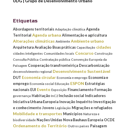
UDG | Grupo de Desenvolvimento Urbano
Etiquetas
Abordagens territoriais
Agenda
Adaptação climática
Agenda urbana
Territorial
Alimentação e agricultura
Alterações climáticas
Ambiente urbano
Ambiente
cidades
Arquitetura
Avaliação
Boas práticas
Capacitação
Concurso
cidades inteligentes
Comunidades locais
Construção
Consulta Pública
Contratação pública
Convenção Europeia da
Cooperação transfronteiriça
Descarbonização
Paisagem
Desenvolvimento Sustentável
desenvolvimento regional
Economia circular
DUT
Economia e
Economia e emprego
ESPON
emprego
Estratégias
Economia social
Educação
Evento
nacionais
EUI
Financiamento
Formação
Exposição
Habitação
Inclusão social
Indicadores
governança
InC2
Iniciativa Urbana Europeia
Inovação
Inquérito
Investigação
e conhecimento
Jovens
Migrações e refugiados
Legislação
Mobilidade e transportes
Municípios
Natureza e
Nações Unidas
Nova Bauhaus Europeia
OCDE
biodiversidade
Ordenamento do Território
Paisagem
Outros países