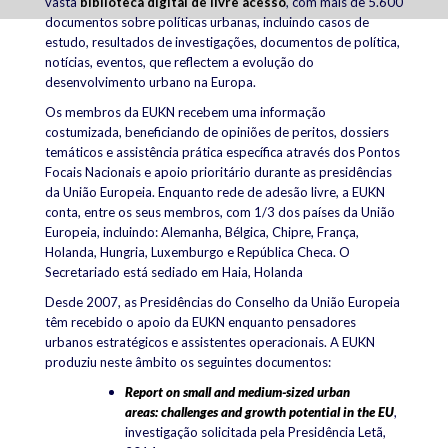
vasta
biblioteca digital de livre acesso
, com mais de 5.600
documentos sobre políticas urbanas, incluindo casos de
estudo, resultados de investigações, documentos de política,
notícias, eventos, que reflectem a evolução do
desenvolvimento urbano na Europa.
Os membros da EUKN recebem uma informação
costumizada, beneficiando de opiniões de peritos, dossiers
temáticos e assistência prática específica através dos Pontos
Focais Nacionais e apoio prioritário durante as presidências
da União Europeia.
Enquanto rede de adesão livre, a EUKN
conta, entre os seus membros, com 1/3 dos países da União
Europeia, incluindo:
Alemanha,
Bélgica, Chipre, França,
Holanda, Hungria, Luxemburgo e República Checa. O
Secretariado está sediado em Haia, Holanda
Desde 2007, as Presidências do Conselho da União Europeia
têm recebido o apoio da EUKN enquanto pensadores
urbanos estratégicos e assistentes operacionais. A EUKN
produziu neste âmbito os seguintes documentos:
Report on small and medium-sized urban
areas: challenges and growth potential in the EU
,
investigação solicitada pela Presidência Letã,