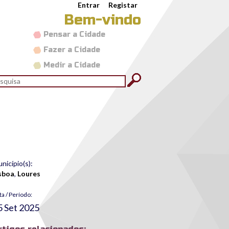
Entrar
Registar
Bem-vindo
Pensar a Cidade
Fazer a Cidade
Medir a Cidade
rmulário de pesquisa
quisar
nicípio(s):
sboa
,
Loures
ta / Período:
5 Set 2025