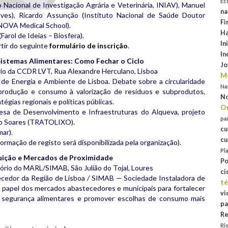
Ec
 Nacional de Investigação Agrária e Veterinária, INIAV), Manuel
na
es), Ricardo Assunção (Instituto Nacional de Saúde Doutor
Fi
(NOVA Medical School).
Ha
Farol de Ideias – Biosfera).
In
rtir do seguinte
formulário de inscrição
.
In
Sistemas Alimentares: Como Fechar o Ciclo
Jo
io da CCDR LVT, Rua Alexandre Herculano, Lisboa
Mo
de Energia e Ambiente de Lisboa. Debate sobre a circularidade
Na
a produção e consumo à valorização de resíduos e subprodutos,
No
égias regionais e políticas públicas.
Or
sa de Desenvolvimento e Infraestruturas do Alqueva, projeto
pa
o Soares (TRATOLIXO).
cu
ar).
cu
formação de registo será disponibilizada pela organização).
Pl
buição e Mercados de Proximidade
Po
rio do MARL/SIMAB, São Julião do Tojal, Loures
ci
edor da Região de Lisboa / SIMAB — Sociedade Instaladora de
té
papel dos mercados abastecedores e municipais para fortalecer
vi
e segurança alimentares e promover escolhas de consumo mais
pa
Re
Ri