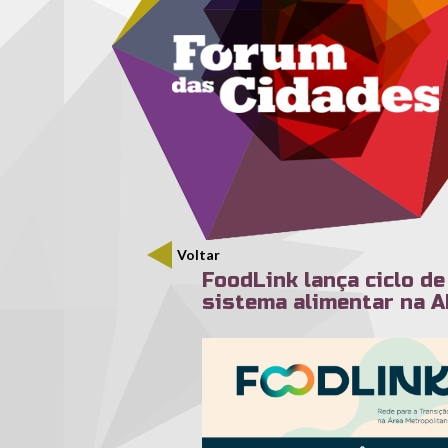
Menu secundário
Passar para o conteúdo principal
Voltar
FoodLink lança ciclo d
sistema alimentar na 
1_conferencia_redessociaisc