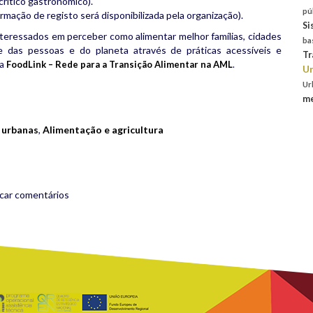
crítico gastronómico).
pú
rmação de registo será disponibilizada pela organização).
Si
interessados em perceber como alimentar melhor famílias, cidades
ba
e das pessoas e do planeta através de práticas acessíveis e
Tr
da
FoodLink – Rede para a Transição Alimentar na AML
.
Un
Ur
rest
are
me
 urbanas
,
Alimentação e agricultura
icar comentários