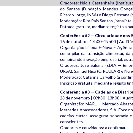
Oradores: Nádia Castanheira (Instituto
do Santos (Fundação Mendes Gonçalv
Ricardo Jorge, INSA) e Diogo Pestana 
Moderação: Rita Pais Santos, jornalista (
Entrada gratuita, mediante registo a pa
Conferência #2 — Circularidade nos 
16 de outubro | 17h00–19h00 | Auditór
Organização: Lisboa E-Nova – Agência 
como pilar da transição alimentar, d
combinando inovação empresarial, estrat
Oradores: José Salema (EDIA — Empre
URSA), Samuel Nisa (CIRCULAR) e Nun
Moderação: Catarina Carvalho (a confirm
Inscrição gratuita, mediante registo (in
Conferência #3 — Cadeias de Distri
28 de novembro | 09h30–13h00 | Auditó
Organização: MARL — Mercado Abastec
Mercados Abastecedores, S.A. Foco no 
cadeias curtas, assegurar soberania 
conscientes.
Oradores e convidados: a confirmar.