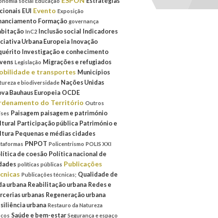
ESPON
Estratégias
onomia social
Educação
Evento
cionais
EUI
Exposição
nanciamento
Formação
governança
bitação
Inclusão social
Indicadores
InC2
iciativa Urbana Europeia
Inovação
quérito
Investigação e conhecimento
vens
Migrações e refugiados
Legislação
bilidade e transportes
Municípios
Nações Unidas
tureza e biodiversidade
va Bauhaus Europeia
OCDE
denamento do Território
Outros
Paisagem
paisagem e património
íses
ltural
Participação pública
Património e
ltura
Pequenas e médias cidades
PNPOT
ataformas
Policentrismo
POLIS XXI
lítica de coesão
Política nacional de
Publicações
dades
políticas públicas
cnicas
Qualidade de
Publicações técnicas;
da urbana
Reabilitação urbana
Redes e
rcerias urbanas
Regeneração urbana
siliência urbana
Restauro da Natureza
Saúde e bem-estar
scos
Segurança e espaço