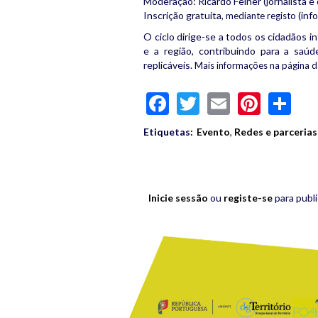
Moderação: Ricardo Felner (jornalista e 
Inscrição gratuita,
(info
mediante registo
O ciclo dirige-se a todos os cidadãos 
e a região, contribuindo para a saúd
replicáveis.
Mais informações na página 
Facebook
Twitter
Email
Pinte
Sh
Etiquetas:
Evento
,
Redes e parcerias
Inicie sessão
ou
registe-se
para publ