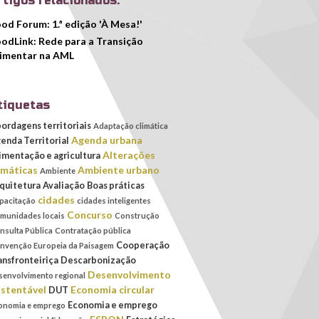
rtigos relacionados:
od Forum: 1.ª edição 'À Mesa!'
odLink: Rede para a Transição
imentar na AML
tiquetas
ordagens territoriais
Adaptação climática
Agenda urbana
enda Territorial
Alterações
imentação e agricultura
imáticas
Ambiente urbano
Ambiente
quitetura
Avaliação
Boas práticas
cidades
pacitação
cidades inteligentes
Concurso
munidades locais
Construção
nsulta Pública
Contratação pública
Cooperação
nvenção Europeia da Paisagem
ansfronteiriça
Descarbonização
Desenvolvimento
senvolvimento regional
stentável
Economia circular
DUT
Economia e emprego
onomia e emprego