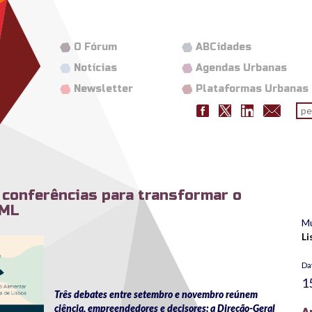
O Fórum
ABCidades
Notícias
Agendas Urbanas
Newsletter
Plataformas Urbanas
Fo
pes
e conferências para transformar o
AML
Mu
Li
cdrlvt.png
Da
1
Três debates entre setembro e novembro reúnem
ciência, empreendedores e decisores; a Direção-Geral