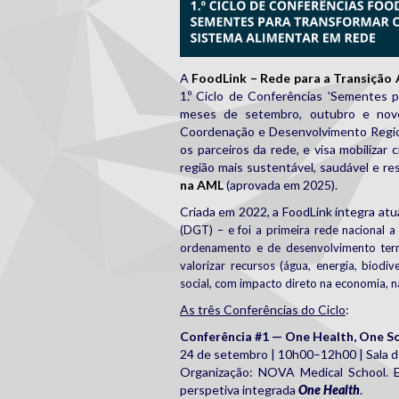
A
FoodLink – Rede para a Transição 
1.º Ciclo de Conferências 'Sementes 
meses de setembro, outubro e nove
Coordenação e Desenvolvimento Region
os parceiros da rede, e visa mobilizar
região mais sustentável, saudável e res
na AML
(aprovada em 2025).
Criada em 2022, a FoodLink integra at
(DGT) –
e foi a primeira rede nacional 
ordenamento e de desenvolvimento territ
valorizar recursos (água, energia, biodi
social, com impacto direto na economia, 
As três Conferências do Ciclo
:
Conferência #1 — One Health, One So
24 de setembro | 10h00–12h00 | Sala d
Organização: NOVA Medical School. 
perspetiva integrada
One Health
.