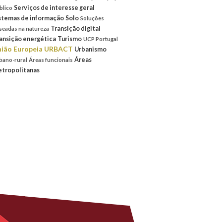
Serviços de interesse geral
blico
stemas de informação
Solo
Soluções
Transição digital
seadas na natureza
ansição energética
Turismo
UCP Portugal
ião Europeia
URBACT
Urbanismo
Áreas
bano-rural
Áreas funcionais
tropolitanas