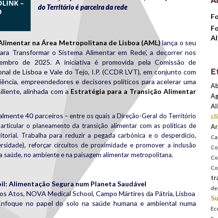
A
do Território é parceira da rede
Fo
Fo
Al
Alimentar na Área Metropolitana de Lisboa (AML)
lança o seu
para Transformar o Sistema Alimentar em Rede', a decorrer nos
mbro de 2025. A iniciativa é promovida pela Comissão de
E
al de Lisboa e Vale do Tejo, I.P. (CCDR LVT), em conjunto com
 ciência, empreendedores e decisores políticos para acelerar uma
Ab
iliente, alinhada com a
Estratégia para a Transição Alimentar
Ag
Al
ualmente 40 parceiros
– entre os quais a Direção-Geral do Território
cl
a articular o planeamento da transição alimentar com as políticas de
Ar
orial. Trabalha para reduzir a pegada carbónica e o desperdício,
Ca
versidade), reforçar circuitos de proximidade e promover a inclusão
Co
na saúde, no ambiente e na paisagem alimentar metropolitana.
Co
Co
tr
il: Alimentação Segura num Planeta Saudável
de
os Atos, NOVA Medical School, Campo Mártires da Pátria, Lisboa
Su
Enfoque no papel do solo na saúde humana e ambiental numa
Ec