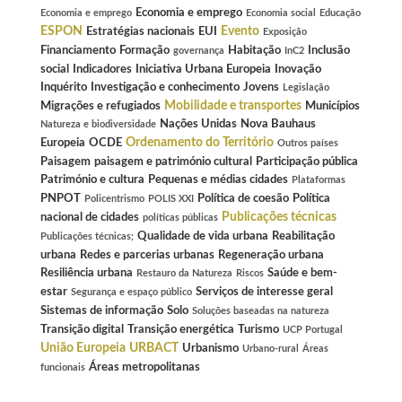
Economia e emprego
Economia e emprego
Economia social
Educação
ESPON
Evento
Estratégias nacionais
EUI
Exposição
Financiamento
Formação
Habitação
Inclusão
governança
InC2
social
Indicadores
Iniciativa Urbana Europeia
Inovação
Inquérito
Investigação e conhecimento
Jovens
Legislação
Mobilidade e transportes
Migrações e refugiados
Municípios
Nações Unidas
Nova Bauhaus
Natureza e biodiversidade
Ordenamento do Território
Europeia
OCDE
Outros países
Paisagem
paisagem e património cultural
Participação pública
Património e cultura
Pequenas e médias cidades
Plataformas
PNPOT
Política de coesão
Política
Policentrismo
POLIS XXI
Publicações técnicas
nacional de cidades
políticas públicas
Qualidade de vida urbana
Reabilitação
Publicações técnicas;
urbana
Redes e parcerias urbanas
Regeneração urbana
Resiliência urbana
Saúde e bem-
Restauro da Natureza
Riscos
estar
Serviços de interesse geral
Segurança e espaço público
Sistemas de informação
Solo
Soluções baseadas na natureza
Transição digital
Transição energética
Turismo
UCP Portugal
União Europeia
URBACT
Urbanismo
Urbano-rural
Áreas
Áreas metropolitanas
funcionais