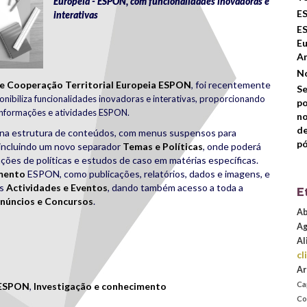
Europeia - ESPON, com funcionalidades inovadoras e
E
interativas
ES
Eu
A
N
e Cooperação Territorial Europeia ESPON
, foi recentemente
S
onibiliza funcionalidades inovadoras e interativas, proporcionando
po
informações e atividades ESPON.
no
de
e na estrutura de conteúdos, com menus suspensos para
p
 incluindo um novo separador
Temas e Políticas
, onde poderá
ões de políticas e estudos de caso em matérias específicas.
mento
ESPON, como publicações, relatórios, dados e imagens, e
as
Actividades e Eventos
, dando também acesso a toda a
E
núncios e Concursos
.
Ab
Ag
Al
rest
are
cl
Ar
Ca
ESPON
,
Investigação e conhecimento
Co