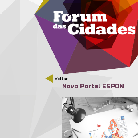
Menu secundário
Passar para o conteúdo principal
Voltar
Novo Portal ESPON
portalespon.jpg