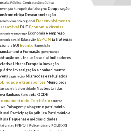
nsulta Pública
Contratação pública
Cooperação
nvenção Europeia da Paisagem
ansfronteiriça
Descarbonização
Desenvolvimento
senvolvimento regional
stentável
Economia circular
DUT
Economia e emprego
onomia e emprego
ESPON
Estratégias
onomia social
Educação
Evento
cionais
EUI
Exposição
nanciamento
Formação
governança
bitação
Inclusão social
Indicadores
InC2
iciativa Urbana Europeia
Inovação
quérito
Investigação e conhecimento
vens
Migrações e refugiados
Legislação
bilidade e transportes
Municípios
Nações Unidas
tureza e biodiversidade
va Bauhaus Europeia
OCDE
denamento do Território
Outros
Paisagem
paisagem e património
íses
ltural
Participação pública
Património e
ltura
Pequenas e médias cidades
PNPOT
ataformas
Policentrismo
POLIS XXI