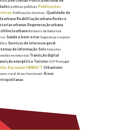
lítica de coesão
Política nacional de
Publicações
dades
políticas públicas
cnicas
Qualidade de
Publicações técnicas;
da urbana
Reabilitação urbana
Redes e
rcerias urbanas
Regeneração urbana
siliência urbana
Restauro da Natureza
Saúde e bem-estar
scos
Segurança e espaço
Serviços de interesse geral
blico
stemas de informação
Solo
Soluções
Transição digital
seadas na natureza
ansição energética
Turismo
UCP Portugal
ião Europeia
URBACT
Urbanismo
Áreas
bano-rural
Áreas funcionais
tropolitanas