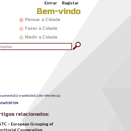
Entrar
Registar
Bem-vindo
Pensar a Cidade
Fazer a Cidade
Medir a Cidade
rmulário de pesquisa
quisar
cumento(s) e website(s) de referência:
rtal ESPON
rtigos relacionados:
TC – European Grouping of
rritorial Cooperation