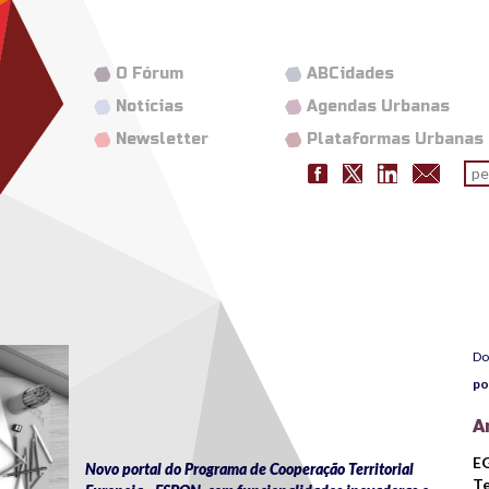
O Fórum
ABCidades
Notícias
Agendas Urbanas
Newsletter
Plataformas Urbanas
Fo
pes
Do
po
A
EG
Novo portal do Programa de Cooperação Territorial
Te