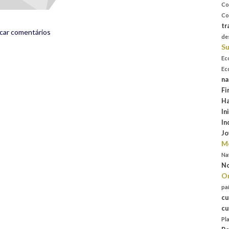
Co
Co
tr
icar comentários
de
Su
Ec
Ec
na
Fi
Ha
In
In
Jo
Mo
Na
No
Or
pa
cu
cu
Pl