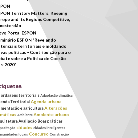
SPON
PON Territory Matters: Keeping
rope and its Regions Competitive,
mesterdão
ovo Portal ESPON
eminário ESPON "Revelando
tenciais territoriais e moldando
vas políticas - Contribuição para o
bate sobre a Política de Coesão
ós-2020"
tiquetas
ordagens territoriais
Adaptação climática
Agenda urbana
enda Territorial
Alterações
imentação e agricultura
imáticas
Ambiente urbano
Ambiente
quitetura
Avaliação
Boas práticas
cidades
pacitação
cidades inteligentes
Concurso
munidades locais
Construção