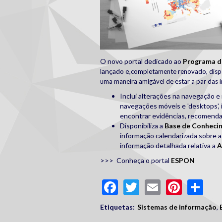
O novo portal dedicado ao
Programa d
lançado e,
completamente renovado,
disp
uma maneira amigável de estar a par das 
Inclui alterações na navegação 
navegações móveis e 'desktops',
encontrar evidências, recomendaç
Disponibiliza a
Base de Conheci
informação calendarizada sobre 
informação detalhada relativa a
A
>>> Conheça o portal
ESPON
Facebook
Twitter
Email
Pinte
Sh
Etiquetas:
Sistemas de informação
,