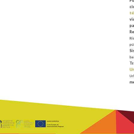
Po
ci
té
vi
pa
Re
Ri
pú
Si
ba
Tr
Un
Ur
me