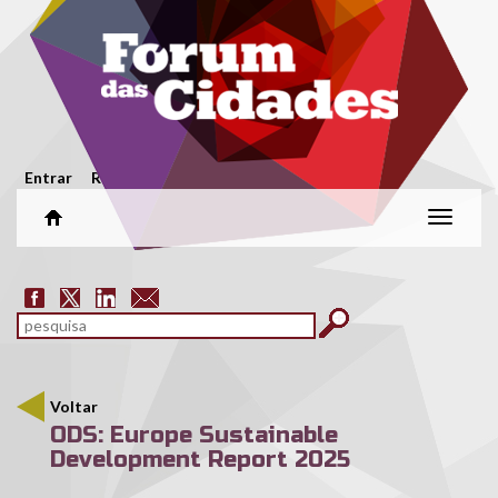
Passar para o conteúdo principal
Menu secundário
Entrar
Registar
Alterar
naveg
Formulário de pesquisa
pesquisar
Voltar
ODS: Europe Sustainable
Development Report 2025