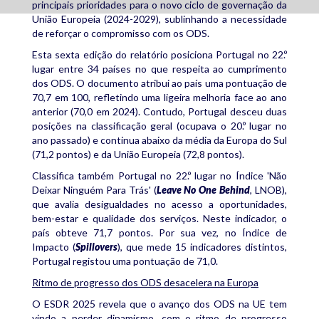
principais prioridades para o novo ciclo de governação da
União Europeia (2024-2029), sublinhando a necessidade
de reforçar o compromisso com os ODS.
Esta sexta edição do relatório posiciona Portugal no 22.º
lugar entre 34 países no que respeita ao cumprimento
dos ODS. O documento atribui ao país uma pontuação de
70,7 em 100, refletindo uma ligeira melhoria face ao ano
anterior (70,0 em 2024). Contudo, Portugal desceu duas
posições na classificação geral (ocupava o 20.º lugar no
ano passado) e continua abaixo da média da Europa do Sul
(71,2 pontos) e da União Europeia (72,8 pontos).
Classifica também Portugal no 22.º lugar no Índice 'Não
Deixar Ninguém Para Trás' (
Leave No One Behind
, LNOB),
que avalia desigualdades no acesso a oportunidades,
bem-estar e qualidade dos serviços. Neste indicador, o
país obteve 71,7 pontos. Por sua vez, no Índice de
Impacto (
Spillovers
), que mede 15 indicadores distintos,
Portugal registou uma pontuação de 71,0.
Ritmo de progresso dos ODS desacelera na Europa
O ESDR 2025 revela que o avanço dos ODS na UE tem
vindo a perder dinamismo, com o ritmo de progresso