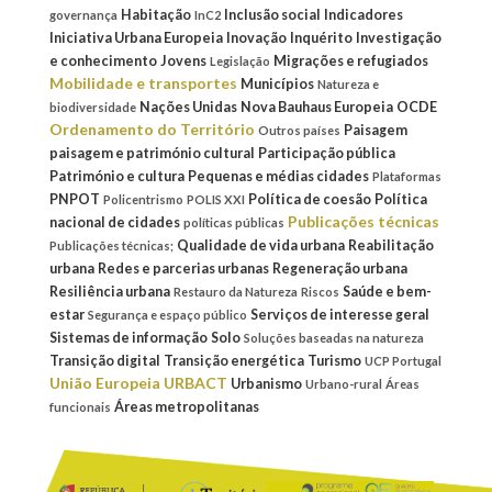
Habitação
Inclusão social
Indicadores
governança
InC2
Iniciativa Urbana Europeia
Inovação
Inquérito
Investigação
e conhecimento
Jovens
Migrações e refugiados
Legislação
Mobilidade e transportes
Municípios
Natureza e
Nações Unidas
Nova Bauhaus Europeia
OCDE
biodiversidade
Ordenamento do Território
Paisagem
Outros países
paisagem e património cultural
Participação pública
Património e cultura
Pequenas e médias cidades
Plataformas
PNPOT
Política de coesão
Política
Policentrismo
POLIS XXI
Publicações técnicas
nacional de cidades
políticas públicas
Qualidade de vida urbana
Reabilitação
Publicações técnicas;
urbana
Redes e parcerias urbanas
Regeneração urbana
Resiliência urbana
Saúde e bem-
Restauro da Natureza
Riscos
estar
Serviços de interesse geral
Segurança e espaço público
Sistemas de informação
Solo
Soluções baseadas na natureza
Transição digital
Transição energética
Turismo
UCP Portugal
União Europeia
URBACT
Urbanismo
Urbano-rural
Áreas
Áreas metropolitanas
funcionais