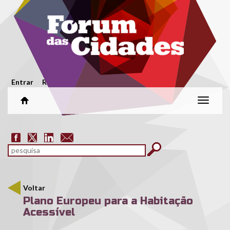
Passar para o conteúdo principal
Menu secundário
Entrar
Registar
Alterar
naveg
Formulário de pesquisa
pesquisar
Voltar
Plano Europeu para a Habitação
Acessível