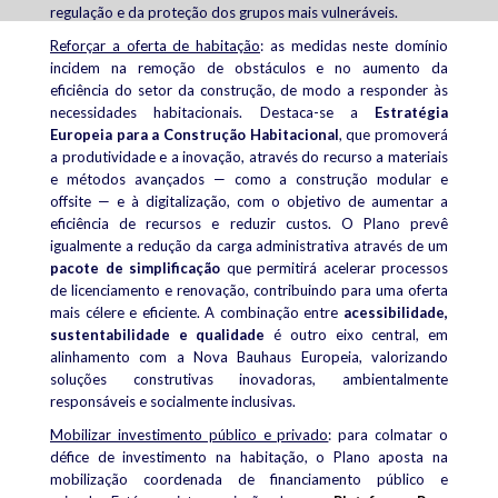
regulação e da proteção dos grupos mais vulneráveis.
Reforçar a oferta de habitação
: a
s medidas neste domínio
incidem na remoção de obstáculos e no aumento da
eficiência do setor da construção, de modo a responder às
necessidades habitacionais.
Destaca-se a
Estratégia
Europeia para a Construção Habitacional
, que promoverá
a produtividade e a inovação, através do recurso a materiais
e métodos avançados — como a construção modular e
offsite — e à digitalização, com o objetivo de aumentar a
eficiência de recursos e reduzir custos.
O Plano prevê
igualmente a redução da carga administrativa através de um
pacote de simplificação
que permitirá acelerar processos
de licenciamento e renovação, contribuindo para uma oferta
mais célere e eficiente.
A combinação entre
acessibilidade,
sustentabilidade e qualidade
é outro eixo central, em
alinhamento com a Nova Bauhaus Europeia
, valorizando
soluções construtivas inovadoras, ambientalmente
responsáveis e socialmente inclusivas.
Mobilizar investimento público e privado
: p
ara colmatar o
défice de investimento na habitação, o Plano aposta na
mobilização coordenada de financiamento público e