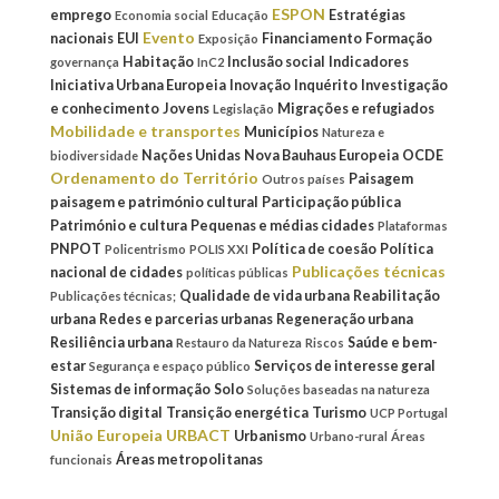
ESPON
emprego
Estratégias
Economia social
Educação
Evento
nacionais
EUI
Financiamento
Formação
Exposição
Habitação
Inclusão social
Indicadores
governança
InC2
Iniciativa Urbana Europeia
Inovação
Inquérito
Investigação
e conhecimento
Jovens
Migrações e refugiados
Legislação
Mobilidade e transportes
Municípios
Natureza e
Nações Unidas
Nova Bauhaus Europeia
OCDE
biodiversidade
Ordenamento do Território
Paisagem
Outros países
paisagem e património cultural
Participação pública
Património e cultura
Pequenas e médias cidades
Plataformas
PNPOT
Política de coesão
Política
Policentrismo
POLIS XXI
Publicações técnicas
nacional de cidades
políticas públicas
Qualidade de vida urbana
Reabilitação
Publicações técnicas;
urbana
Redes e parcerias urbanas
Regeneração urbana
Resiliência urbana
Saúde e bem-
Restauro da Natureza
Riscos
estar
Serviços de interesse geral
Segurança e espaço público
Sistemas de informação
Solo
Soluções baseadas na natureza
Transição digital
Transição energética
Turismo
UCP Portugal
União Europeia
URBACT
Urbanismo
Urbano-rural
Áreas
Áreas metropolitanas
funcionais