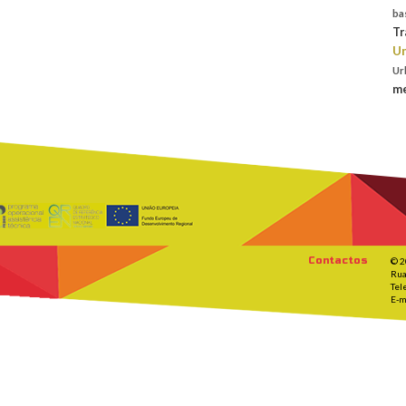
ba
Tr
Un
Ur
me
Contactos
© 2
Rua
Tel
E-m