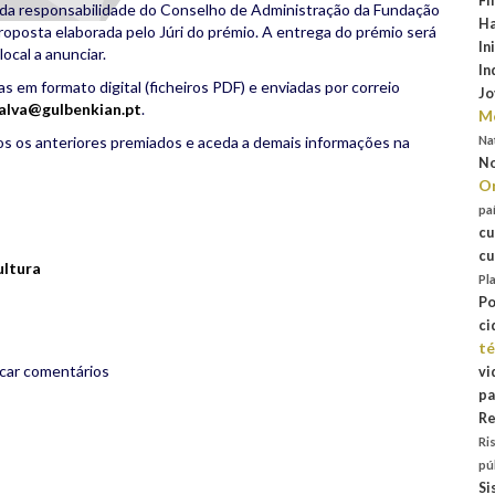
Fi
é da responsabilidade do Conselho de Administração da Fundação
Ha
oposta elaborada pelo Júri do prémio. A entrega do prémio será
In
ocal a anunciar.
In
 em formato digital (ficheiros PDF) e enviadas por correio
Jo
lalva@gulbenkian.pt
.
Mo
Na
os os anteriores premiados e aceda a demais informações na
No
Or
rest
are
pa
cu
cu
ultura
Pl
Po
ci
té
icar comentários
vi
pa
Re
Ri
pú
Si