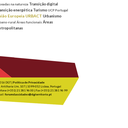
Transição digital
seadas na natureza
ansição energética
Turismo
UCP Portugal
ião Europeia
URBACT
Urbanismo
Áreas
bano-rural
Áreas funcionais
tropolitanas
016 DGT |
Política de Privacidade
 Artilharia Um, 107 | 1099-052 Lisboa, Portugal
efone (+351) 21 381 96 00 | Fax (+351) 21 381 96 99
ail:
forumdascidades@dgterritorio.pt