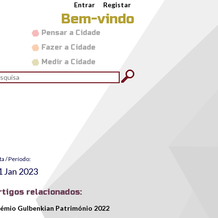
Entrar
Registar
Bem-vindo
Pensar a Cidade
Fazer a Cidade
Medir a Cidade
rmulário de pesquisa
quisar
ta / Período:
1 Jan 2023
rtigos relacionados:
émio Gulbenkian Património 2022