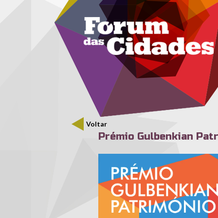
Menu secundário
Passar para o conteúdo principal
Voltar
Prémio Gulbenkian Pat
pgp.png