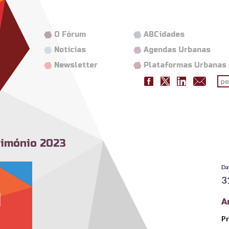
O Fórum
ABCidades
Notícias
Agendas Urbanas
Newsletter
Plataformas Urbanas
Fo
pes
rimónio 2023
Da
3
A
Pr