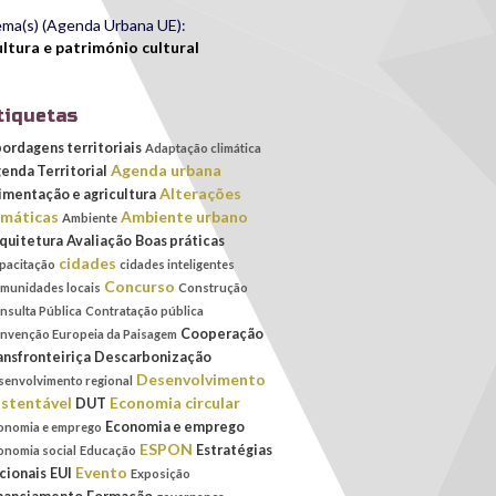
ma(s) (Agenda Urbana UE):
ltura e património cultural
tiquetas
ordagens territoriais
Adaptação climática
Agenda urbana
enda Territorial
Alterações
imentação e agricultura
imáticas
Ambiente urbano
Ambiente
quitetura
Avaliação
Boas práticas
cidades
pacitação
cidades inteligentes
Concurso
munidades locais
Construção
nsulta Pública
Contratação pública
Cooperação
nvenção Europeia da Paisagem
ansfronteiriça
Descarbonização
Desenvolvimento
senvolvimento regional
stentável
Economia circular
DUT
Economia e emprego
onomia e emprego
ESPON
Estratégias
onomia social
Educação
Evento
cionais
EUI
Exposição