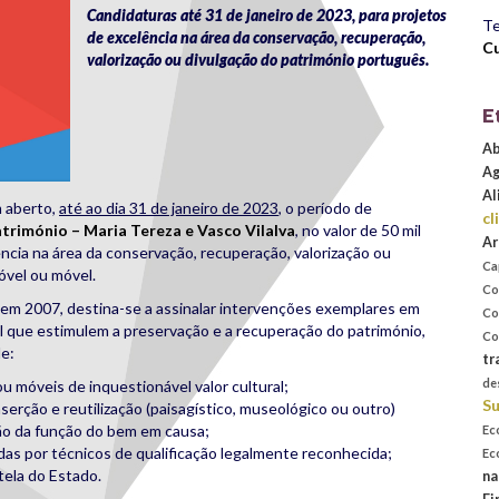
Candidaturas até 31 de janeiro de 2023, para projetos
Te
de excelência na área da conservação, recuperação,
Cu
valorização ou divulgação do património português.
E
Ab
Ag
Al
 aberto,
até ao dia 31 de janeiro de 2023
, o período de
cl
trimónio – Maria Tereza e Vasco Vilalva
, no valor de 50 mil
Ar
ncia na área da conservação, recuperação, valorização ou
Ca
óvel ou móvel.
Co
z em 2007, destina-se a assinalar intervenções exemplares em
Co
al que estimulem a preservação e a recuperação do património,
Co
de:
tr
de
u móveis de inquestionável valor cultural;
Su
erção e reutilização (paisagístico, museológico ou outro)
ção da função do bem em causa;
Ec
adas por técnicos de qualificação legalmente reconhecida;
Ec
tela do Estado.
na