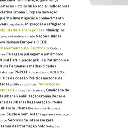
nanciamento
Formação
governança
bitação
Inclusão social
Indicadores
InC2
iciativa Urbana Europeia
Inovação
quérito
Investigação e conhecimento
vens
Migrações e refugiados
Legislação
bilidade e transportes
Municípios
Nações Unidas
tureza e biodiversidade
va Bauhaus Europeia
OCDE
denamento do Território
Outros
Paisagem
paisagem e património
íses
ltural
Participação pública
Património e
ltura
Pequenas e médias cidades
PNPOT
ataformas
Policentrismo
POLIS XXI
lítica de coesão
Política nacional de
Publicações
dades
políticas públicas
cnicas
Qualidade de
Publicações técnicas;
da urbana
Reabilitação urbana
Redes e
rcerias urbanas
Regeneração urbana
siliência urbana
Restauro da Natureza
Saúde e bem-estar
scos
Segurança e espaço
Serviços de interesse geral
blico
stemas de informação
Solo
Soluções