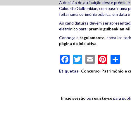
A decisão de atribuição deste prémio 
Calouste Gulbenkian, com base numa pr
feita numa cerimónia pública, em data e l
As candidaturas devem ser apresentadas
eletrónico para:
premio.gulbenkian-vi
Conheça o
regulamento
, consulte tod
página da iniciativa
.
Facebook
Twitter
Email
Pinte
Sh
Etiquetas:
Concurso
,
Património e c
Inicie sessão
ou
registe-se
para publ