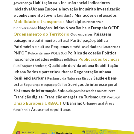
Habitação
Inclusão social
Indicadores
governança
InC2
Iniciativa Urbana Europeia
Inovação
Inquérito
Investigação
e conhecimento
Jovens
Migrações e refugiados
Legislação
Mobilidade e transportes
Municípios
Natureza e
Nações Unidas
Nova Bauhaus Europeia
OCDE
biodiversidade
Ordenamento do Território
Paisagem
Outros países
paisagem e património cultural
Participação pública
Património e cultura
Pequenas e médias cidades
Plataformas
PNPOT
Política de coesão
Política
Policentrismo
POLIS XXI
Publicações técnicas
nacional de cidades
políticas públicas
Qualidade de vida urbana
Reabilitação
Publicações técnicas;
urbana
Redes e parcerias urbanas
Regeneração urbana
Resiliência urbana
Saúde e bem-
Restauro da Natureza
Riscos
estar
Serviços de interesse geral
Segurança e espaço público
Sistemas de informação
Solo
Soluções baseadas na natureza
Transição digital
Transição energética
Turismo
UCP Portugal
União Europeia
URBACT
Urbanismo
Urbano-rural
Áreas
Áreas metropolitanas
funcionais