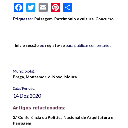
Facebook
Twitter
Email
Pinterest
Share
Etiquetas:
Paisagem
,
Património e cultura
,
Concurso
Inicie sessão
ou
registe-se
para publicar comentários
Município(s):
Braga
,
Montemor-o-Novo
,
Moura
Data / Período:
14 Dez 2020
Artigos relacionados:
3.ª Conferência da Política Nacional de Arquitetura e
Paisagem