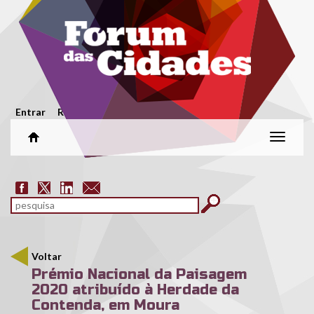
Passar para o conteúdo principal
Menu secundário
Entrar
Registar
Alterar
naveg
Formulário de pesquisa
pesquisar
Voltar
Prémio Nacional da Paisagem
2020 atribuído à Herdade da
Contenda, em Moura