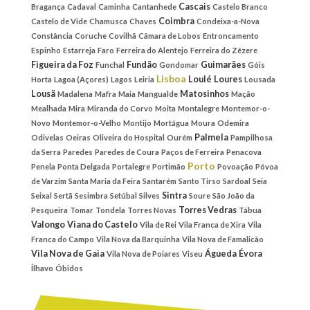
Cascais
Bragança
Cadaval
Caminha
Cantanhede
Castelo Branco
Coimbra
Castelo de Vide
Chamusca
Chaves
Condeixa-a-Nova
Constância
Coruche
Covilhã
Câmara de Lobos
Entroncamento
Espinho
Estarreja
Faro
Ferreira do Alentejo
Ferreira do Zêzere
Figueira da Foz
Fundão
Guimarães
Funchal
Gondomar
Góis
Lisboa
Loulé
Loures
Horta
Lagoa (Açores)
Lagos
Leiria
Lousada
Lousã
Matosinhos
Madalena
Mafra
Maia
Mangualde
Mação
Mealhada
Mira
Miranda do Corvo
Moita
Montalegre
Montemor-o-
Novo
Montemor-o-Velho
Montijo
Mortágua
Moura
Odemira
Palmela
Odivelas
Oeiras
Oliveira do Hospital
Ourém
Pampilhosa
da Serra
Paredes
Paredes de Coura
Paços de Ferreira
Penacova
Porto
Penela
Ponta Delgada
Portalegre
Portimão
Povoação
Póvoa
de Varzim
Santa Maria da Feira
Santarém
Santo Tirso
Sardoal
Seia
Sintra
Seixal
Sertã
Sesimbra
Setúbal
Silves
Soure
São João da
Torres Vedras
Pesqueira
Tomar
Tondela
Torres Novas
Tábua
Valongo
Viana do Castelo
Vila de Rei
Vila Franca de Xira
Vila
Franca do Campo
Vila Nova da Barquinha
Vila Nova de Famalicão
Vila Nova de Gaia
Águeda
Évora
Vila Nova de Poiares
Viseu
Ílhavo
Óbidos