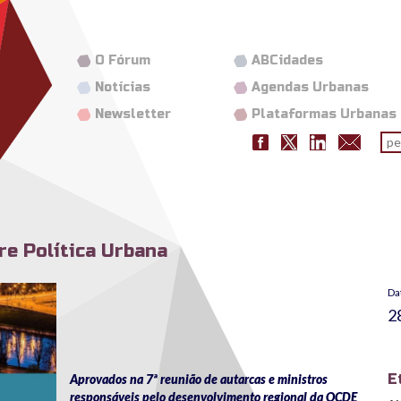
O Fórum
ABCidades
Notícias
Agendas Urbanas
Newsletter
Plataformas Urbanas
Fo
pes
re Política Urbana
Da
2
E
Aprovados na 7ª reunião de autarcas e ministros
responsáveis pelo desenvolvimento regional da OCDE