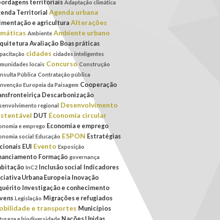
ordagens territoriais
Adaptação climática
Agenda urbana
enda Territorial
Alterações
imentação e agricultura
imáticas
Ambiente urbano
Ambiente
quitetura
Avaliação
Boas práticas
cidades
pacitação
cidades inteligentes
Concurso
munidades locais
Construção
nsulta Pública
Contratação pública
Cooperação
nvenção Europeia da Paisagem
ansfronteiriça
Descarbonização
Desenvolvimento
senvolvimento regional
stentável
Economia circular
DUT
Economia e emprego
onomia e emprego
ESPON
Estratégias
onomia social
Educação
Evento
cionais
EUI
Exposição
nanciamento
Formação
governança
bitação
Inclusão social
Indicadores
InC2
iciativa Urbana Europeia
Inovação
quérito
Investigação e conhecimento
vens
Migrações e refugiados
Legislação
bilidade e transportes
Municípios
Nações Unidas
tureza e biodiversidade