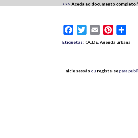
>>>
Aceda ao documento completo '
Facebook
Twitter
Email
Pinte
Sh
Etiquetas:
OCDE
,
Agenda urbana
Inicie sessão
ou
registe-se
para publ