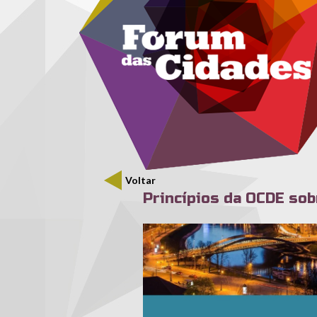
Menu secundário
Passar para o conteúdo principal
Voltar
Princípios da OCDE sob
ocde_pup.jpg