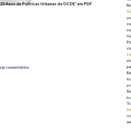
20 Anos de Políticas Urbanas da OCDE' em PDF
No
Or
pa
rest
are
cu
cu
Pl
Po
ci
té
vi
icar comentários
pa
Re
Ri
pú
Si
ba
Tr
Un
Ur
me