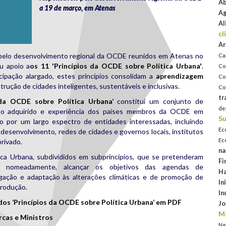
Ab
a 19 de março, em Atenas
Ag
Al
cl
Ar
 pelo desenvolvimento regional da OCDE reunidos em Atenas no
Ca
u apoio a
os 11 'Princípios da OCDE sobre Política Urbana'
.
Co
ipação alargado, estes princípios consolidam a
aprendizagem
Co
rução de cidades inteligentes, sustentáveis e inclusivas.
Co
tr
 da OCDE sobre Política Urbana’
constitui um conjunto de
de
to adquirido e experiência dos países membros da OCDE em
Su
do por um largo espectro de entidades interessadas, incluindo
Ec
 desenvolvimento, redes de cidades e governos locais, institutos
Ec
privado.
na
tica Urbana, subdivididos em subprincípios, que se pretenderam
Fi
o, nomeadamente, alcançar os objetivos das agendas de
Ha
gação e adaptação às alterações climáticas e de promoção de
In
produção.
In
s ‘Princípios da OCDE sobre Política Urbana’ em PDF
Jo
Mo
cas e Ministros
Na