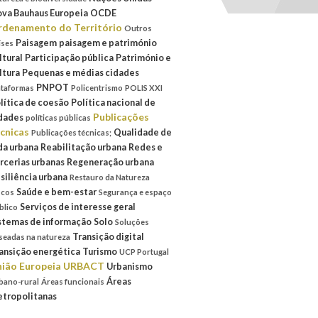
va Bauhaus Europeia
OCDE
denamento do Território
Outros
Paisagem
paisagem e património
íses
ltural
Participação pública
Património e
ltura
Pequenas e médias cidades
PNPOT
ataformas
Policentrismo
POLIS XXI
lítica de coesão
Política nacional de
Publicações
dades
políticas públicas
cnicas
Qualidade de
Publicações técnicas;
da urbana
Reabilitação urbana
Redes e
rcerias urbanas
Regeneração urbana
siliência urbana
Restauro da Natureza
Saúde e bem-estar
scos
Segurança e espaço
Serviços de interesse geral
blico
stemas de informação
Solo
Soluções
Transição digital
seadas na natureza
ansição energética
Turismo
UCP Portugal
ião Europeia
URBACT
Urbanismo
Áreas
bano-rural
Áreas funcionais
tropolitanas