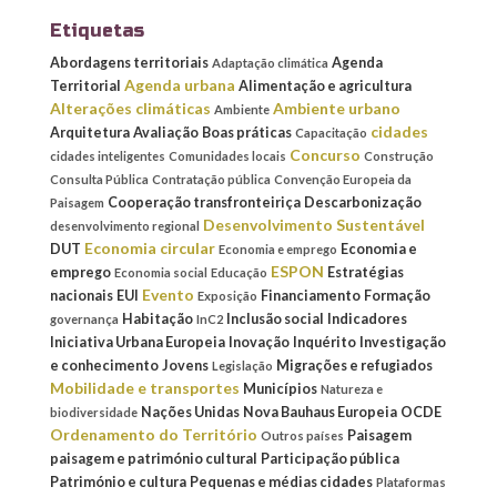
Etiquetas
Abordagens territoriais
Agenda
Adaptação climática
Agenda urbana
Territorial
Alimentação e agricultura
Alterações climáticas
Ambiente urbano
Ambiente
cidades
Arquitetura
Avaliação
Boas práticas
Capacitação
Concurso
cidades inteligentes
Comunidades locais
Construção
Consulta Pública
Contratação pública
Convenção Europeia da
Cooperação transfronteiriça
Descarbonização
Paisagem
Desenvolvimento Sustentável
desenvolvimento regional
Economia circular
DUT
Economia e
Economia e emprego
ESPON
emprego
Estratégias
Economia social
Educação
Evento
nacionais
EUI
Financiamento
Formação
Exposição
Habitação
Inclusão social
Indicadores
governança
InC2
Iniciativa Urbana Europeia
Inovação
Inquérito
Investigação
e conhecimento
Jovens
Migrações e refugiados
Legislação
Mobilidade e transportes
Municípios
Natureza e
Nações Unidas
Nova Bauhaus Europeia
OCDE
biodiversidade
Ordenamento do Território
Paisagem
Outros países
paisagem e património cultural
Participação pública
Património e cultura
Pequenas e médias cidades
Plataformas