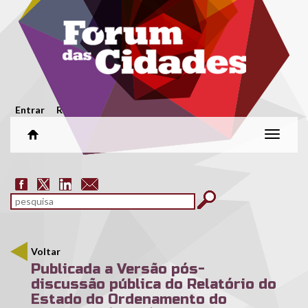
Passar para o conteúdo principal
Menu secundário
Entrar
Registar
Alterar
naveg
Formulário de pesquisa
pesquisar
Voltar
Publicada a Versão pós-
discussão pública do Relatório do
Estado do Ordenamento do