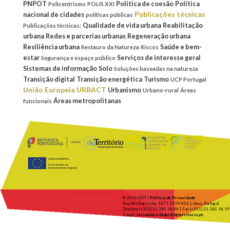
PNPOT
Política de coesão
Política
Policentrismo
POLIS XXI
Publicações técnicas
nacional de cidades
políticas públicas
Qualidade de vida urbana
Reabilitação
Publicações técnicas;
urbana
Redes e parcerias urbanas
Regeneração urbana
Resiliência urbana
Saúde e bem-
Restauro da Natureza
Riscos
estar
Serviços de interesse geral
Segurança e espaço público
Sistemas de informação
Solo
Soluções baseadas na natureza
Transição digital
Transição energética
Turismo
UCP Portugal
União Europeia
URBACT
Urbanismo
Urbano-rural
Áreas
Áreas metropolitanas
funcionais
Contactos
© 2016 DGT |
Política de Privacidade
Rua Artilharia Um, 107 | 1099-052 Lisboa, Portugal
Telefone (+351) 21 381 96 00 | Fax (+351) 21 381 96 99
E-mail:
forumdascidades@dgterritorio.pt