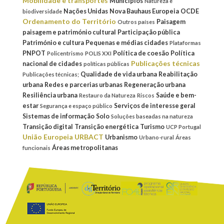
Mobilidade e transportes
Municípios
Natureza e
Nações Unidas
Nova Bauhaus Europeia
OCDE
biodiversidade
Ordenamento do Território
Paisagem
Outros países
paisagem e património cultural
Participação pública
Património e cultura
Pequenas e médias cidades
Plataformas
PNPOT
Política de coesão
Política
Policentrismo
POLIS XXI
Publicações técnicas
nacional de cidades
políticas públicas
Qualidade de vida urbana
Reabilitação
Publicações técnicas;
urbana
Redes e parcerias urbanas
Regeneração urbana
Resiliência urbana
Saúde e bem-
Restauro da Natureza
Riscos
estar
Serviços de interesse geral
Segurança e espaço público
Sistemas de informação
Solo
Soluções baseadas na natureza
Transição digital
Transição energética
Turismo
UCP Portugal
União Europeia
URBACT
Urbanismo
Urbano-rural
Áreas
Áreas metropolitanas
funcionais