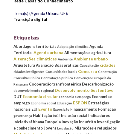
Rede Casas do Conhecimento
Tema(s) (Agenda Urbana UE):
Transição digital
Etiquetas
Abordagens territoriais
Agenda
Adaptação climática
Agenda urbana
Territorial
Alimentação e agricultura
Alterações climáticas
Ambiente urbano
Ambiente
cidades
Arquitetura
Avaliação
Boas práticas
Capacitação
Concurso
cidades inteligentes
Comunidades locais
Construção
Consulta Pública
Contratação pública
Convenção Europeia da
Cooperação transfronteiriça
Descarbonização
Paisagem
Desenvolvimento Sustentável
desenvolvimento regional
Economia circular
DUT
Economia e
Economia e emprego
ESPON
emprego
Estratégias
Economia social
Educação
Evento
nacionais
EUI
Financiamento
Formação
Exposição
Habitação
Inclusão social
Indicadores
governança
InC2
Iniciativa Urbana Europeia
Inovação
Inquérito
Investigação
e conhecimento
Jovens
Migrações e refugiados
Legislação