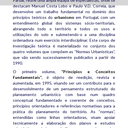
Pardal, reúne uma ampla equipa de especialistas, onde se
destacam Manuel Costa Lobo e Paulo V.D. Correia, que
desenvolve um trabalho fundamental no domínio dos
princípios teóricos do
urbanismo
em Portugal, com um
entendimento global dos sistemas sócio‑territoriais,
abrangendo todo o território e todos os usos e
utilizações do solo e submetendo-o a uma disciplina
ordenadora num exercício interdisciplinar. Este corpo de
investigação teórica é materializado no conjunto dos
quatro volumes que compõem as “Normas Urbanísticas”,
que vão sendo sucessivamente publicados a partir de
1990.
O primeiro volume,
“Princípios e Conceitos
Fundamentais”
, é objeto de reedição, revista e
aumentada, em 1995, visando ser um contributo para o
desenvolvimento de um pensamento estruturado do
planeamento urbanístico com base num quadro
conceptual fundamentado e coerente de conceitos,
princípios orientadores e referências normativas para a
prática do planeamento do território. As “normas”,
entendidas como linhas orientadoras, visam apoiar
tecnicamente a elaboração dos planos e estudos