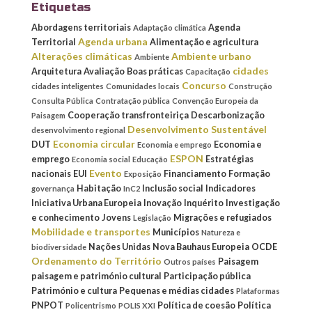
Etiquetas
Abordagens territoriais
Agenda
Adaptação climática
Agenda urbana
Territorial
Alimentação e agricultura
Alterações climáticas
Ambiente urbano
Ambiente
cidades
Arquitetura
Avaliação
Boas práticas
Capacitação
Concurso
cidades inteligentes
Comunidades locais
Construção
Consulta Pública
Contratação pública
Convenção Europeia da
Cooperação transfronteiriça
Descarbonização
Paisagem
Desenvolvimento Sustentável
desenvolvimento regional
Economia circular
DUT
Economia e
Economia e emprego
ESPON
emprego
Estratégias
Economia social
Educação
Evento
nacionais
EUI
Financiamento
Formação
Exposição
Habitação
Inclusão social
Indicadores
governança
InC2
Iniciativa Urbana Europeia
Inovação
Inquérito
Investigação
e conhecimento
Jovens
Migrações e refugiados
Legislação
Mobilidade e transportes
Municípios
Natureza e
Nações Unidas
Nova Bauhaus Europeia
OCDE
biodiversidade
Ordenamento do Território
Paisagem
Outros países
paisagem e património cultural
Participação pública
Património e cultura
Pequenas e médias cidades
Plataformas
PNPOT
Política de coesão
Política
Policentrismo
POLIS XXI