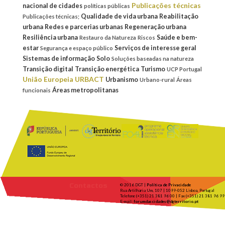
Publicações técnicas
nacional de cidades
políticas públicas
Qualidade de vida urbana
Reabilitação
Publicações técnicas;
urbana
Redes e parcerias urbanas
Regeneração urbana
Resiliência urbana
Saúde e bem-
Restauro da Natureza
Riscos
estar
Serviços de interesse geral
Segurança e espaço público
Sistemas de informação
Solo
Soluções baseadas na natureza
Transição digital
Transição energética
Turismo
UCP Portugal
União Europeia
URBACT
Urbanismo
Urbano-rural
Áreas
Áreas metropolitanas
funcionais
Contactos
© 2016 DGT |
Política de Privacidade
Rua Artilharia Um, 107 | 1099-052 Lisboa, Portugal
Telefone (+351) 21 381 96 00 | Fax (+351) 21 381 96 99
E-mail:
forumdascidades@dgterritorio.pt