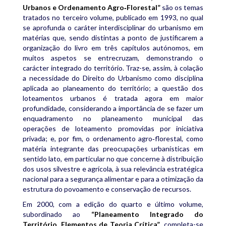
Urbanos e Ordenamento Agro‑Florestal”
são os temas
tratados no terceiro volume, publicado em 1993, no qual
se aprofunda o caráter interdisciplinar do urbanismo em
matérias que, sendo distintas a ponto de justificarem a
organização do livro em três capítulos autónomos, em
muitos aspetos se entrecruzam, demonstrando o
carácter integrado do território. Traz-se, assim, à colação
a necessidade do Direito do Urbanismo como disciplina
aplicada ao planeamento do território; a questão dos
loteamentos urbanos é tratada agora em maior
profundidade, considerando a importância de se fazer um
enquadramento no planeamento municipal das
operações de loteamento promovidas por iniciativa
privada; e, por fim, o ordenamento agro‑florestal, como
matéria integrante das preocupações urbanísticas em
sentido lato, em particular no que concerne à distribuição
dos usos silvestre e agrícola, à sua relevância estratégica
nacional para a segurança alimentar e para a otimização da
estrutura do povoamento e conservação de recursos.
Em 2000, com a edição do quarto e último volume,
subordinado ao
“Planeamento Integrado do
Território, Elementos de Teoria Crítica”
, completa-se