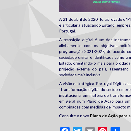
A 21 de abril de 2020, foi aprovado o ‘P
e articular a atuaçãodo Estado, empresas
Portugal.
A transição digital é um dos instrum
alinhamento com os objetivos polít
programação 2021-2027, de acordo c
sociedade digital é identificada como u
Estado, orientando-o mais para o cidadã
projeção externa do país, assentesno
sociedade mais inclusiva.
A visão estratégica ‘Portugal Digital’as
‘Transformação digital do tecido empres
institucional em matéria de transformaç
em geral num Plano de Ação para um Po
combinadas com medidas de impacto ma
Consulte o novo
Plano de Ação para a
Facebook
Twitter
Email
Pinte
Sh