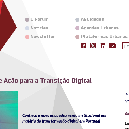
O Fórum
ABCidades
Notícias
Agendas Urbanas
Newsletter
Plataformas Urbanas
Fo
pes
 Ação para a Transição Digital
Da
2
A
Conheça o novo enquadramento institucional em
matéria de transformação digital em Portugal
Li
pr