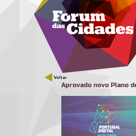
Menu secundário
Passar para o conteúdo principal
Voltar
Aprovado novo Plano de
pd.jpg