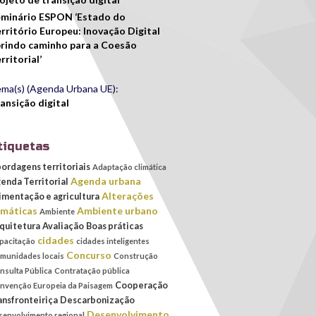
minário ESPON ‘Estado do
rritório Europeu: Inovação Digital
rindo caminho para a Coesão
rritorial’
ma(s) (Agenda Urbana UE):
ansição digital
tiquetas
ordagens territoriais
Adaptação climática
Agenda urbana
enda Territorial
Alterações
imentação e agricultura
imáticas
Ambiente urbano
Ambiente
quitetura
Avaliação
Boas práticas
cidades
pacitação
cidades inteligentes
Concurso
munidades locais
Construção
nsulta Pública
Contratação pública
Cooperação
nvenção Europeia da Paisagem
ansfronteiriça
Descarbonização
Desenvolvimento
senvolvimento regional