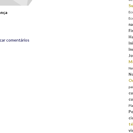
Su
ança
Ec
Ec
na
Fi
Ha
icar comentários
In
In
Jo
Mo
Na
No
Or
pa
cu
cu
Pl
Po
ci
té
vi