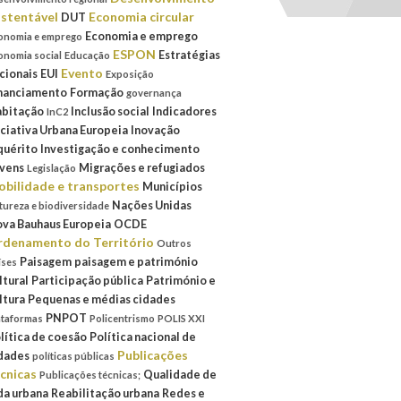
stentável
Economia circular
DUT
Economia e emprego
onomia e emprego
ESPON
Estratégias
onomia social
Educação
Evento
cionais
EUI
Exposição
nanciamento
Formação
governança
bitação
Inclusão social
Indicadores
InC2
iciativa Urbana Europeia
Inovação
quérito
Investigação e conhecimento
vens
Migrações e refugiados
Legislação
bilidade e transportes
Municípios
Nações Unidas
tureza e biodiversidade
va Bauhaus Europeia
OCDE
denamento do Território
Outros
Paisagem
paisagem e património
íses
ltural
Participação pública
Património e
ltura
Pequenas e médias cidades
PNPOT
ataformas
Policentrismo
POLIS XXI
lítica de coesão
Política nacional de
Publicações
dades
políticas públicas
cnicas
Qualidade de
Publicações técnicas;
da urbana
Reabilitação urbana
Redes e