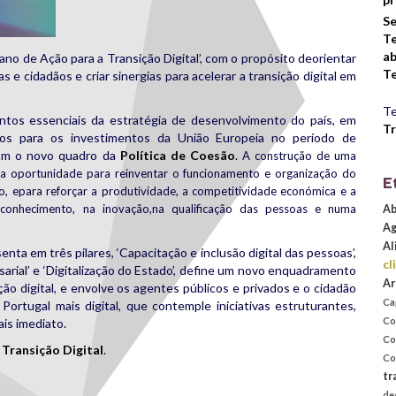
Se
Te
ab
lano de Ação para a Transição Digital’, com o propósito deorientar
Te
 e cidadãos e criar sinergias para acelerar a transição digital em
Te
entos essenciais da estratégia de desenvolvimento do país, em
Tr
icos para os investimentos da União Europeia no período de
om o novo quadro da
Política de Coesão
.
A construção de uma
ma oportunidade para reinventar o funcionamento e organização do
E
o, epara reforçar a produtividade, a competitividade económica e a
 conhecimento, na inovação,na qualificação das pessoas e numa
Ab
Ag
Al
senta em três pilares, ‘Capacitação e inclusão digital das pessoas’,
cl
arial’ e ‘Digitalização do Estado’, define um novo enquadramento
Ar
ão digital, e envolve os agentes públicos e privados e o cidadão
Ca
rtugal mais digital, que contemple iniciativas estruturantes,
Co
is imediato.
Co
 Transição Digital
.
Co
tr
rest
are
de