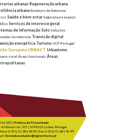
rcerias urbanas
Regeneração urbana
siliência urbana
Restauro da Natureza
Saúde e bem-estar
scos
Segurança e espaço
Serviços de interesse geral
blico
stemas de informação
Solo
Soluções
Transição digital
seadas na natureza
ansição energética
Turismo
UCP Portugal
ião Europeia
URBACT
Urbanismo
Áreas
bano-rural
Áreas funcionais
tropolitanas
016 DGT |
Política de Privacidade
 Artilharia Um, 107 | 1099-052 Lisboa, Portugal
efone (+351) 21 381 96 00 | Fax (+351) 21 381 96 99
ail:
forumdascidades@dgterritorio.pt