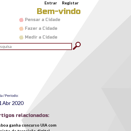
Entrar
Registar
Bem-vindo
Pensar a Cidade
Fazer a Cidade
Medir a Cidade
rmulário de pesquisa
quisar
ta / Período:
1 Abr 2020
rtigos relacionados:
sboa ganha concurso UIA com
ojeto de transição digital