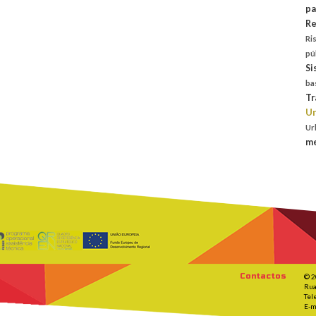
pa
Re
Ri
pú
Si
ba
Tr
Un
Ur
me
Contactos
© 2
Rua
Tel
E-m