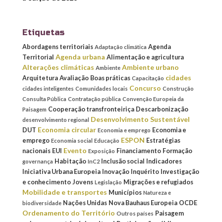
Etiquetas
Abordagens territoriais
Agenda
Adaptação climática
Agenda urbana
Territorial
Alimentação e agricultura
Alterações climáticas
Ambiente urbano
Ambiente
cidades
Arquitetura
Avaliação
Boas práticas
Capacitação
Concurso
cidades inteligentes
Comunidades locais
Construção
Consulta Pública
Contratação pública
Convenção Europeia da
Cooperação transfronteiriça
Descarbonização
Paisagem
Desenvolvimento Sustentável
desenvolvimento regional
Economia circular
DUT
Economia e
Economia e emprego
ESPON
emprego
Estratégias
Economia social
Educação
Evento
nacionais
EUI
Financiamento
Formação
Exposição
Habitação
Inclusão social
Indicadores
governança
InC2
Iniciativa Urbana Europeia
Inovação
Inquérito
Investigação
e conhecimento
Jovens
Migrações e refugiados
Legislação
Mobilidade e transportes
Municípios
Natureza e
Nações Unidas
Nova Bauhaus Europeia
OCDE
biodiversidade
Ordenamento do Território
Paisagem
Outros países