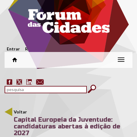
Passar para o conteúdo principal
Menu secundário
Entrar
Registar
Alterar
naveg
Formulário de pesquisa
pesquisar
Voltar
Capital Europeia da Juventude:
candidaturas abertas à edição de
2027