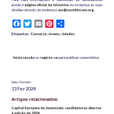
aceda à
página oficial da iniciativa
ou esclareça as suas
dúvidas através do endereço
eyc@youthforum.org
.
Facebook
Twitter
Email
Pinterest
Share
Etiquetas:
Concurso
,
Jovens
,
cidades
Inicie sessão
ou
registe-se
para publicar comentários
Data / Período:
13 Fev 2024
Artigos relacionados:
Capital Europeia da Juventude: candidaturas abertas
à edição de 2026