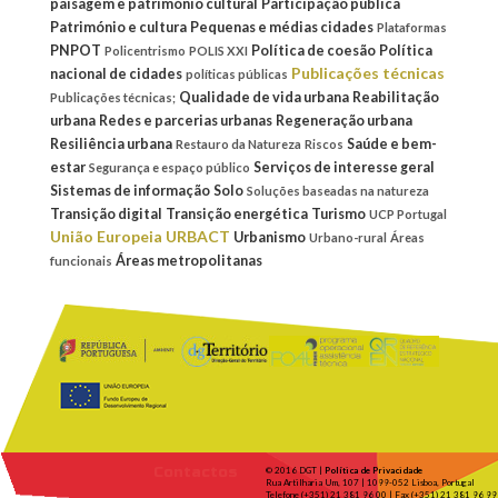
paisagem e património cultural
Participação pública
Património e cultura
Pequenas e médias cidades
Plataformas
PNPOT
Política de coesão
Política
Policentrismo
POLIS XXI
Publicações técnicas
nacional de cidades
políticas públicas
Qualidade de vida urbana
Reabilitação
Publicações técnicas;
urbana
Redes e parcerias urbanas
Regeneração urbana
Resiliência urbana
Saúde e bem-
Restauro da Natureza
Riscos
estar
Serviços de interesse geral
Segurança e espaço público
Sistemas de informação
Solo
Soluções baseadas na natureza
Transição digital
Transição energética
Turismo
UCP Portugal
União Europeia
URBACT
Urbanismo
Urbano-rural
Áreas
Áreas metropolitanas
funcionais
Contactos
© 2016 DGT |
Política de Privacidade
Rua Artilharia Um, 107 | 1099-052 Lisboa, Portugal
Telefone (+351) 21 381 96 00 | Fax (+351) 21 381 96 99