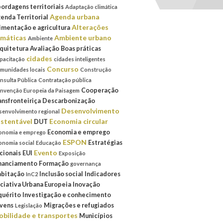
ordagens territoriais
Adaptação climática
Agenda urbana
enda Territorial
Alterações
imentação e agricultura
imáticas
Ambiente urbano
Ambiente
quitetura
Avaliação
Boas práticas
cidades
pacitação
cidades inteligentes
Concurso
munidades locais
Construção
nsulta Pública
Contratação pública
Cooperação
nvenção Europeia da Paisagem
ansfronteiriça
Descarbonização
Desenvolvimento
senvolvimento regional
stentável
Economia circular
DUT
Economia e emprego
onomia e emprego
ESPON
Estratégias
onomia social
Educação
Evento
cionais
EUI
Exposição
nanciamento
Formação
governança
bitação
Inclusão social
Indicadores
InC2
iciativa Urbana Europeia
Inovação
quérito
Investigação e conhecimento
vens
Migrações e refugiados
Legislação
bilidade e transportes
Municípios