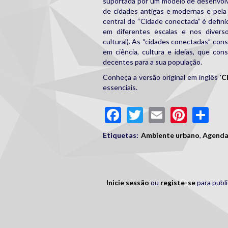
suportada por um modelo de desenvolv
de cidades antigas e modernas e pela
central de “Cidade conectada” é defin
em diferentes escalas e nos diversos
cultural). As “cidades conectadas” cons
em ciência, cultura e ideias, que co
decentes para a sua população.
Conheça a versão original em inglês '
C
essenciais.
Facebook
Twitter
Email
Pinte
Sh
Etiquetas:
Ambiente urbano
,
Agenda
Inicie sessão
ou
registe-se
para publ