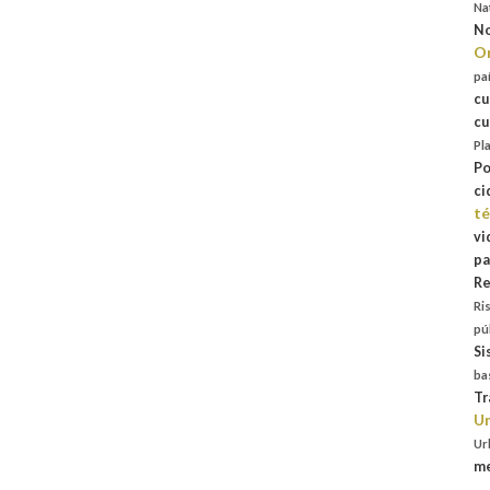
Na
No
Or
pa
cu
cu
Pl
Po
ci
té
vi
pa
Re
Ri
pú
Si
ba
Tr
Un
Ur
me