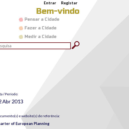
Entrar
Registar
Bem-vindo
Pensar a Cidade
Fazer a Cidade
Medir a Cidade
rmulário de pesquisa
quisar
ta / Período:
2 Abr 2013
cumento(s) e website(s) de referência:
arter of European Planning