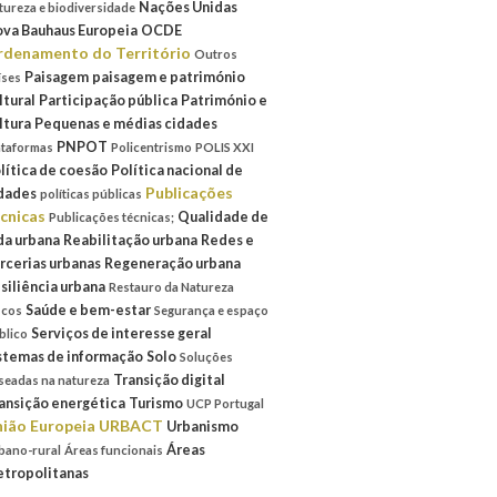
Nações Unidas
tureza e biodiversidade
va Bauhaus Europeia
OCDE
denamento do Território
Outros
Paisagem
paisagem e património
íses
ltural
Participação pública
Património e
ltura
Pequenas e médias cidades
PNPOT
ataformas
Policentrismo
POLIS XXI
lítica de coesão
Política nacional de
Publicações
dades
políticas públicas
cnicas
Qualidade de
Publicações técnicas;
da urbana
Reabilitação urbana
Redes e
rcerias urbanas
Regeneração urbana
siliência urbana
Restauro da Natureza
Saúde e bem-estar
scos
Segurança e espaço
Serviços de interesse geral
blico
stemas de informação
Solo
Soluções
Transição digital
seadas na natureza
ansição energética
Turismo
UCP Portugal
ião Europeia
URBACT
Urbanismo
Áreas
bano-rural
Áreas funcionais
tropolitanas