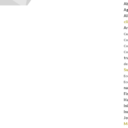
Ab
Ag
Al
cl
Ar
Ca
Co
Co
Co
tr
de
Su
Ec
Ec
na
Fi
Ha
In
In
Jo
Mo