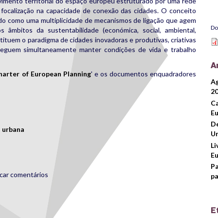
imento territorial do espaço europeu estruturado por uma rede
 focalização na capacidade de conexão das cidades. O conceito
ido como uma multiplicidade de mecanismos de ligação que agem
Do
 âmbitos da sustentabilidade (económica, social, ambiental,
tituem o paradigma de cidades inovadoras e produtivas, criativas
nseguem simultaneamente manter condições de vida e trabalho
A
harter of European Planning
' e os documentos enquadradores
Ag
2
rest
are
Ca
Eu
De
 urbana
Ur
Li
Eu
Pa
icar comentários
pa
E