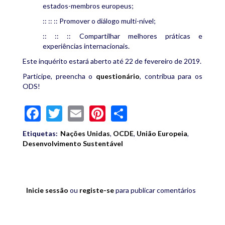
estados-membros europeus;
:: :: :: Promover o diálogo multi-nível;
:: :: :: Compartilhar melhores práticas e
experiências internacionais.
Este inquérito estará aberto até 22 de fevereiro de 2019.
Participe, preencha o
questionário
, contribua para os
ODS!
Facebook
Twitter
Email
Pinterest
Share
Etiquetas:
Nações Unidas
,
OCDE
,
União Europeia
,
Desenvolvimento Sustentável
Inicie sessão
ou
registe-se
para publicar comentários