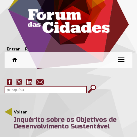
Passar para o conteúdo principal
Menu secundário
Entrar
Registar
Alterar
naveg
Formulário de pesquisa
pesquisar
Voltar
Inquérito sobre os Objetivos de
Desenvolvimento Sustentável