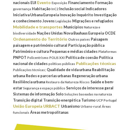
Evento
nacionais
EUI
Financiamento
Formação
Exposição
Habitação
Inclusão social
Indicadores
governança
InC2
Iniciativa Urbana Europeia
Inovação
Inquérito
Investigação
e conhecimento
Jovens
Migrações e refugiados
Legislação
Mobilidade e transportes
Municípios
Natureza e
Nações Unidas
Nova Bauhaus Europeia
OCDE
biodiversidade
Ordenamento do Território
Paisagem
Outros países
paisagem e património cultural
Participação pública
Património e cultura
Pequenas e médias cidades
Plataformas
PNPOT
Política de coesão
Política
Policentrismo
POLIS XXI
Publicações técnicas
nacional de cidades
políticas públicas
Qualidade de vida urbana
Reabilitação
Publicações técnicas;
urbana
Redes e parcerias urbanas
Regeneração urbana
Resiliência urbana
Saúde e bem-
Restauro da Natureza
Riscos
estar
Serviços de interesse geral
Segurança e espaço público
Sistemas de informação
Solo
Soluções baseadas na natureza
Transição digital
Transição energética
Turismo
UCP Portugal
União Europeia
URBACT
Urbanismo
Urbano-rural
Áreas
Áreas metropolitanas
funcionais