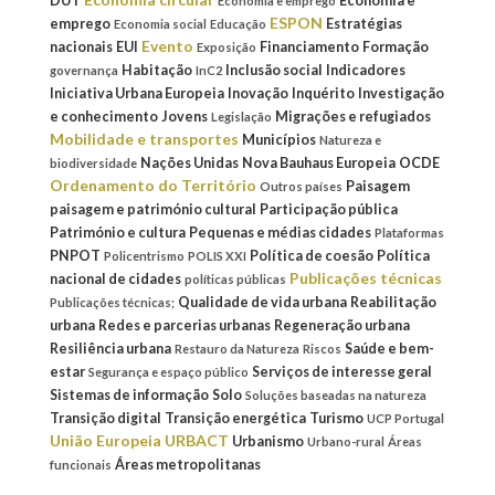
DUT
Economia e
Economia e emprego
ESPON
emprego
Estratégias
Economia social
Educação
Evento
nacionais
EUI
Financiamento
Formação
Exposição
Habitação
Inclusão social
Indicadores
governança
InC2
Iniciativa Urbana Europeia
Inovação
Inquérito
Investigação
e conhecimento
Jovens
Migrações e refugiados
Legislação
Mobilidade e transportes
Municípios
Natureza e
Nações Unidas
Nova Bauhaus Europeia
OCDE
biodiversidade
Ordenamento do Território
Paisagem
Outros países
paisagem e património cultural
Participação pública
Património e cultura
Pequenas e médias cidades
Plataformas
PNPOT
Política de coesão
Política
Policentrismo
POLIS XXI
Publicações técnicas
nacional de cidades
políticas públicas
Qualidade de vida urbana
Reabilitação
Publicações técnicas;
urbana
Redes e parcerias urbanas
Regeneração urbana
Resiliência urbana
Saúde e bem-
Restauro da Natureza
Riscos
estar
Serviços de interesse geral
Segurança e espaço público
Sistemas de informação
Solo
Soluções baseadas na natureza
Transição digital
Transição energética
Turismo
UCP Portugal
União Europeia
URBACT
Urbanismo
Urbano-rural
Áreas
Áreas metropolitanas
funcionais