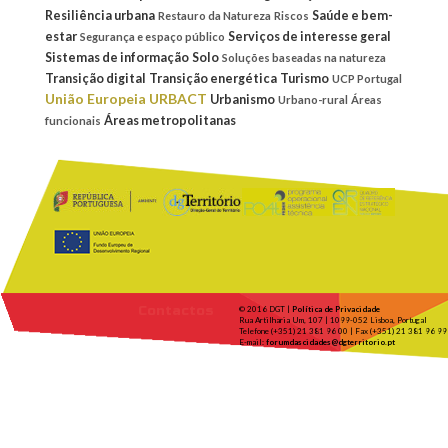
Resiliência urbana
Saúde e bem-
Restauro da Natureza
Riscos
estar
Serviços de interesse geral
Segurança e espaço público
Sistemas de informação
Solo
Soluções baseadas na natureza
Transição digital
Transição energética
Turismo
UCP Portugal
União Europeia
URBACT
Urbanismo
Urbano-rural
Áreas
Áreas metropolitanas
funcionais
Contactos
© 2016 DGT |
Política de Privacidade
Rua Artilharia Um, 107 | 1099-052 Lisboa, Portugal
Telefone (+351) 21 381 96 00 | Fax (+351) 21 381 96 99
E-mail:
forumdascidades@dgterritorio.pt