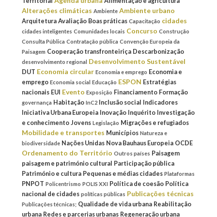
Agenda urbana
Territorial
Alimentação e agricultura
Alterações climáticas
Ambiente urbano
Ambiente
cidades
Arquitetura
Avaliação
Boas práticas
Capacitação
Concurso
cidades inteligentes
Comunidades locais
Construção
Consulta Pública
Contratação pública
Convenção Europeia da
Cooperação transfronteiriça
Descarbonização
Paisagem
Desenvolvimento Sustentável
desenvolvimento regional
Economia circular
DUT
Economia e
Economia e emprego
ESPON
emprego
Estratégias
Economia social
Educação
Evento
nacionais
EUI
Financiamento
Formação
Exposição
Habitação
Inclusão social
Indicadores
governança
InC2
Iniciativa Urbana Europeia
Inovação
Inquérito
Investigação
e conhecimento
Jovens
Migrações e refugiados
Legislação
Mobilidade e transportes
Municípios
Natureza e
Nações Unidas
Nova Bauhaus Europeia
OCDE
biodiversidade
Ordenamento do Território
Paisagem
Outros países
paisagem e património cultural
Participação pública
Património e cultura
Pequenas e médias cidades
Plataformas
PNPOT
Política de coesão
Política
Policentrismo
POLIS XXI
Publicações técnicas
nacional de cidades
políticas públicas
Qualidade de vida urbana
Reabilitação
Publicações técnicas;
urbana
Redes e parcerias urbanas
Regeneração urbana