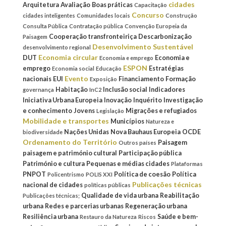
cidades
Arquitetura
Avaliação
Boas práticas
Capacitação
Concurso
cidades inteligentes
Comunidades locais
Construção
Consulta Pública
Contratação pública
Convenção Europeia da
Cooperação transfronteiriça
Descarbonização
Paisagem
Desenvolvimento Sustentável
desenvolvimento regional
Economia circular
DUT
Economia e
Economia e emprego
ESPON
emprego
Estratégias
Economia social
Educação
Evento
nacionais
EUI
Financiamento
Formação
Exposição
Habitação
Inclusão social
Indicadores
governança
InC2
Iniciativa Urbana Europeia
Inovação
Inquérito
Investigação
e conhecimento
Jovens
Migrações e refugiados
Legislação
Mobilidade e transportes
Municípios
Natureza e
Nações Unidas
Nova Bauhaus Europeia
OCDE
biodiversidade
Ordenamento do Território
Paisagem
Outros países
paisagem e património cultural
Participação pública
Património e cultura
Pequenas e médias cidades
Plataformas
PNPOT
Política de coesão
Política
Policentrismo
POLIS XXI
Publicações técnicas
nacional de cidades
políticas públicas
Qualidade de vida urbana
Reabilitação
Publicações técnicas;
urbana
Redes e parcerias urbanas
Regeneração urbana
Resiliência urbana
Saúde e bem-
Restauro da Natureza
Riscos