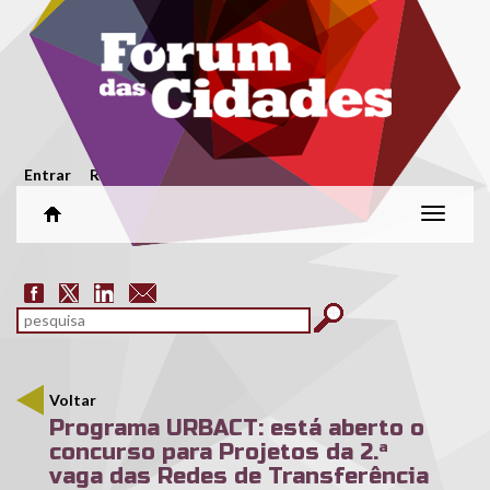
Passar para o conteúdo principal
Menu secundário
Entrar
Registar
Alterar
naveg
Formulário de pesquisa
pesquisar
Voltar
Programa URBACT: está aberto o
concurso para Projetos da 2.ª
vaga das Redes de Transferência