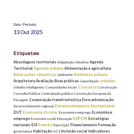
Data / Período:
13 Out 2025
Etiquetas
Abordagens territoriais
Agenda
Adaptação climática
Agenda urbana
Territorial
Alimentação e agricultura
Alterações climáticas
Ambiente urbano
Ambiente
cidades
Arquitetura
Avaliação
Boas práticas
Capacitação
Concurso
cidades inteligentes
Comunidades locais
Construção
Consulta Pública
Contratação pública
Convenção Europeia da
Cooperação transfronteiriça
Descarbonização
Paisagem
Desenvolvimento Sustentável
desenvolvimento regional
Economia circular
DUT
Economia e
Economia e emprego
ESPON
emprego
Estratégias
Economia social
Educação
Evento
nacionais
EUI
Financiamento
Formação
Exposição
Habitação
Inclusão social
Indicadores
governança
InC2