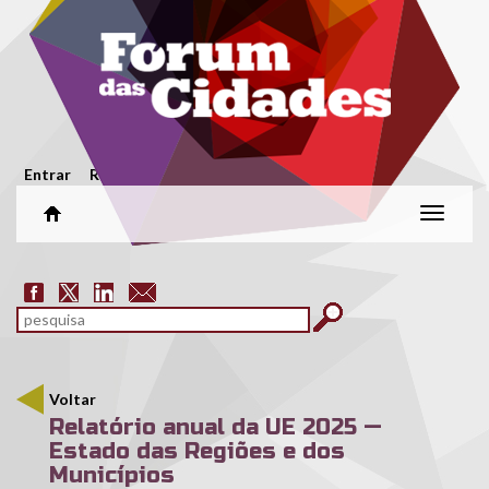
Passar para o conteúdo principal
Menu secundário
Entrar
Registar
Alterar
naveg
Formulário de pesquisa
pesquisar
Voltar
Relatório anual da UE 2025 —
Estado das Regiões e dos
Municípios