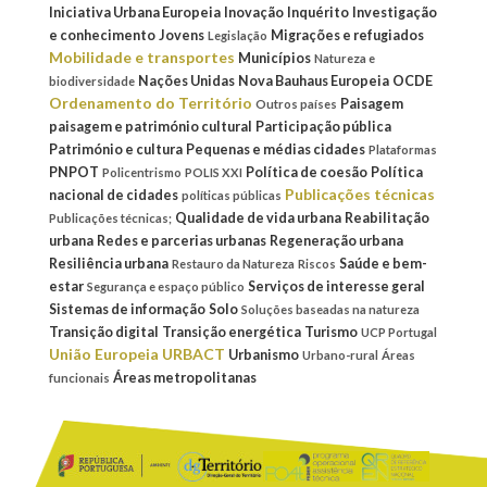
Iniciativa Urbana Europeia
Inovação
Inquérito
Investigação
e conhecimento
Jovens
Migrações e refugiados
Legislação
Mobilidade e transportes
Municípios
Natureza e
Nações Unidas
Nova Bauhaus Europeia
OCDE
biodiversidade
Ordenamento do Território
Paisagem
Outros países
paisagem e património cultural
Participação pública
Património e cultura
Pequenas e médias cidades
Plataformas
PNPOT
Política de coesão
Política
Policentrismo
POLIS XXI
Publicações técnicas
nacional de cidades
políticas públicas
Qualidade de vida urbana
Reabilitação
Publicações técnicas;
urbana
Redes e parcerias urbanas
Regeneração urbana
Resiliência urbana
Saúde e bem-
Restauro da Natureza
Riscos
estar
Serviços de interesse geral
Segurança e espaço público
Sistemas de informação
Solo
Soluções baseadas na natureza
Transição digital
Transição energética
Turismo
UCP Portugal
União Europeia
URBACT
Urbanismo
Urbano-rural
Áreas
Áreas metropolitanas
funcionais