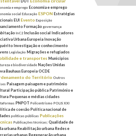
stentável
Economia circular
DUT
Economia e emprego
onomia e emprego
ESPON
Estratégias
onomia social
Educação
Evento
cionais
EUI
Exposição
nanciamento
Formação
governança
bitação
Inclusão social
Indicadores
InC2
iciativa Urbana Europeia
Inovação
quérito
Investigação e conhecimento
vens
Migrações e refugiados
Legislação
bilidade e transportes
Municípios
Nações Unidas
tureza e biodiversidade
va Bauhaus Europeia
OCDE
denamento do Território
Outros
Paisagem
paisagem e património
íses
ltural
Participação pública
Património e
ltura
Pequenas e médias cidades
PNPOT
ataformas
Policentrismo
POLIS XXI
lítica de coesão
Política nacional de
Publicações
dades
políticas públicas
cnicas
Qualidade de
Publicações técnicas;
da urbana
Reabilitação urbana
Redes e
rcerias urbanas
Regeneração urbana