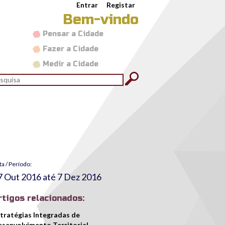
Entrar
Registar
Bem-vindo
Pensar a Cidade
Fazer a Cidade
Medir a Cidade
rmulário de pesquisa
quisar
ta / Período:
7 Out 2016
até
7 Dez 2016
rtigos relacionados:
tratégias Integradas de
senvolvimento Territorial