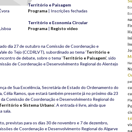
Su
Território e Paisagem
Ec
Évora
Programa
| Inscrições fechadas
Ec
na
Território e Economia Circular
Fi
Lisboa
Programa
|
Registo vídeo
Ha
In
In
ssado dia 27 de outubro na Comissão de Coordenação e
Jo
Vale do Tejo (CCDRLVT), subordinado ao tema ‘
Território e
Mo
encontro de debate, sobre o tema ‘
Território e Paisagem’
, sido
Na
omissão de Coordenação e Desenvolvimento Regional do Alentejo
No
Or
pa
nça de Sua Excelência, Secretária de Estado do Ordenamento do
cu
a, Célia Ramos, que estará também presente já no próximo dia 23
cu
o da Comissão de Coordenação e Desenvolvimento Regional do
Pl
Território e Sistema Urbano
’. A entrada é livre, ainda que
Po
a sala.
ci
té
o, previstas para os dias 30 de novembro e 7 de dezembro,
vi
missões de Coordenação e Desenvolvimento Regional do Algarve
pa