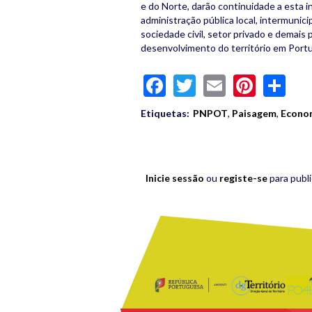
e do Norte, darão continuidade a esta ini
administração pública local, intermunici
sociedade civil, setor privado e demais
desenvolvimento do território em Portu
Facebook
Twitter
Email
Pinte
Sh
Etiquetas:
PNPOT
,
Paisagem
,
Econom
Inicie sessão
ou
registe-se
para publ