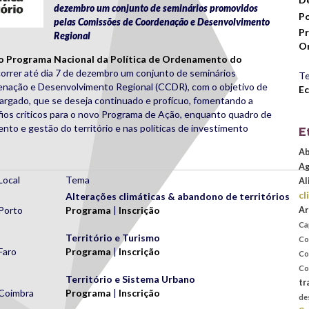
dezembro um conjunto de seminários promovidos
Po
pelas Comissões de Coordenação e Desenvolvimento
Pr
Regional
Or
o Programa Nacional da Política de Ordenamento do
rrer até dia 7 de dezembro um conjunto de seminários
Te
nação e Desenvolvimento Regional (CCDR), com o objetivo de
Ec
largado, que se deseja continuado e profícuo, fomentando a
ios críticos para o novo Programa de Ação, enquanto quadro de
nto e gestão do território e nas políticas de investimento
E
Ab
Ag
Local
Tema
Al
cl
Alterações climáticas & abandono de territórios
Porto
Programa
|
Inscrição
Ar
Ca
Território e Turismo
Co
Faro
Programa
|
Inscrição
Co
Co
Território e Sistema Urbano
tr
Coimbra
Programa
|
Inscrição
de