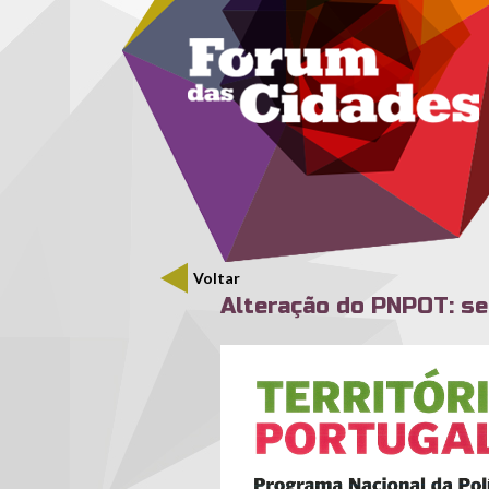
Menu secundário
Passar para o conteúdo principal
Voltar
Alteração do PNPOT: se
pnpot.jpg