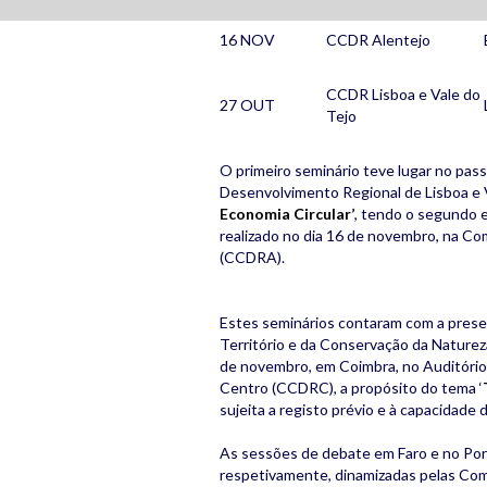
16 NOV
CCDR Alentejo
CCDR Lisboa e Vale do
27 OUT
Tejo
O primeiro seminário teve lugar no pa
Desenvolvimento Regional de Lisboa e 
Economia Circular’
, tendo o segundo 
realizado no dia 16 de novembro, na C
(CCDRA).
Estes seminários contaram com a prese
Território e da Conservação da Naturez
de novembro, em Coimbra, no Auditóri
Centro (CCDRC), a propósito do tema ‘
sujeita a registo prévio e à capacidade d
As sessões de debate em Faro e no Port
respetivamente, dinamizadas pelas Co