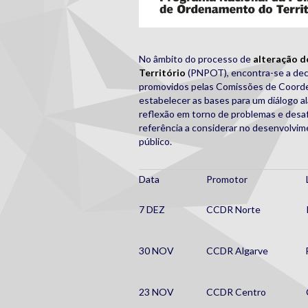
No âmbito do processo de
alteração d
Território
(PNPOT), encontra-se a deco
promovidos pelas Comissões de Coorde
estabelecer as bases para um diálogo a
reflexão em torno de problemas e desaf
referência a considerar no desenvolvime
público.
Data
Promotor
7 DEZ
CCDR Norte
30 NOV
CCDR Algarve
23 NOV
CCDR Centro