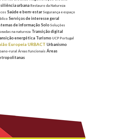
siliência urbana
Restauro da Natureza
Saúde e bem-estar
scos
Segurança e espaço
Serviços de interesse geral
blico
stemas de informação
Solo
Soluções
Transição digital
seadas na natureza
ansição energética
Turismo
UCP Portugal
ião Europeia
URBACT
Urbanismo
Áreas
bano-rural
Áreas funcionais
tropolitanas