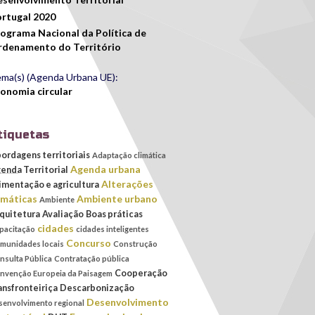
rtugal 2020
ograma Nacional da Política de
denamento do Território
ma(s) (Agenda Urbana UE):
onomia circular
tiquetas
ordagens territoriais
Adaptação climática
Agenda urbana
enda Territorial
Alterações
imentação e agricultura
imáticas
Ambiente urbano
Ambiente
quitetura
Avaliação
Boas práticas
cidades
pacitação
cidades inteligentes
Concurso
munidades locais
Construção
nsulta Pública
Contratação pública
Cooperação
nvenção Europeia da Paisagem
ansfronteiriça
Descarbonização
Desenvolvimento
senvolvimento regional