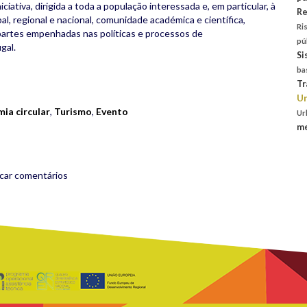
ciativa, dirigida a toda a população interessada e, em particular, à
Re
pal, regional e nacional, comunidade académica e científica,
Ri
 partes empenhadas nas políticas e processos de
pú
gal.
Si
ba
rest
are
Tr
Un
ia circular
,
Turismo
,
Evento
Ur
me
icar comentários