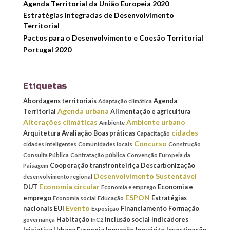
Agenda Territorial da União Europeia 2020
Estratégias Integradas de Desenvolvimento
Territorial
Pactos para o Desenvolvimento e Coesão Territorial
Portugal 2020
Etiquetas
Abordagens territoriais
Agenda
Adaptação climática
Agenda urbana
Territorial
Alimentação e agricultura
Alterações climáticas
Ambiente urbano
Ambiente
cidades
Arquitetura
Avaliação
Boas práticas
Capacitação
Concurso
cidades inteligentes
Comunidades locais
Construção
Consulta Pública
Contratação pública
Convenção Europeia da
Cooperação transfronteiriça
Descarbonização
Paisagem
Desenvolvimento Sustentável
desenvolvimento regional
Economia circular
DUT
Economia e
Economia e emprego
ESPON
emprego
Estratégias
Economia social
Educação
Evento
nacionais
EUI
Financiamento
Formação
Exposição
Habitação
Inclusão social
Indicadores
governança
InC2