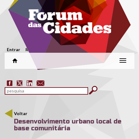
Passar para o conteúdo principal
Menu secundário
Entrar
Registar
Alterar
naveg
Formulário de pesquisa
pesquisar
Voltar
Desenvolvimento urbano local de
base comunitária