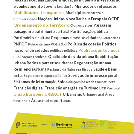
Iniciativa Urbana Europeia
Inovação
Inquérito
Investigação
e conhecimento
Jovens
Migrações e refugiados
Legislação
Mobilidade e transportes
Municípios
Natureza e
Nações Unidas
Nova Bauhaus Europeia
OCDE
biodiversidade
Ordenamento do Território
Paisagem
Outros países
paisagem e património cultural
Participação pública
Património e cultura
Pequenas e médias cidades
Plataformas
PNPOT
Política de coesão
Política
Policentrismo
POLIS XXI
Publicações técnicas
nacional de cidades
políticas públicas
Qualidade de vida urbana
Reabilitação
Publicações técnicas;
urbana
Redes e parcerias urbanas
Regeneração urbana
Resiliência urbana
Saúde e bem-
Restauro da Natureza
Riscos
estar
Serviços de interesse geral
Segurança e espaço público
Sistemas de informação
Solo
Soluções baseadas na natureza
Transição digital
Transição energética
Turismo
UCP Portugal
União Europeia
URBACT
Urbanismo
Urbano-rural
Áreas
Áreas metropolitanas
funcionais